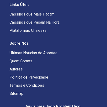
Links Úteis
Cassinos que Mais Pagam
Cassinos que Pagam Na Hora
Plataformas Chinesas
Sobre Nós
Últimas Notícias de Apostas
Quem Somos
Autores
Política de Privacidade
Termos e Condições
Sitemap
Ajuda para Jogo Problemático: