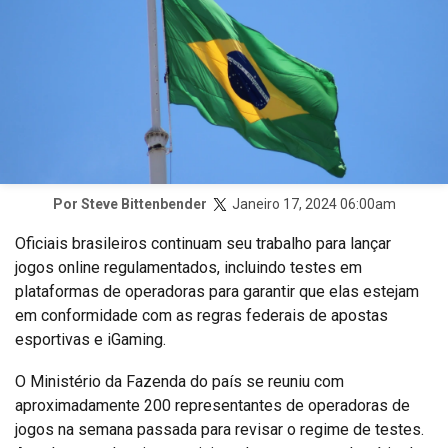
Janeiro 17, 2024 06:00am
Por
Steve Bittenbender
Oficiais brasileiros continuam seu trabalho para lançar
jogos online regulamentados, incluindo testes em
plataformas de operadoras para garantir que elas estejam
em conformidade com as regras federais de apostas
esportivas e iGaming.
O Ministério da Fazenda do país se reuniu com
aproximadamente 200 representantes de operadoras de
jogos na semana passada para revisar o regime de testes.