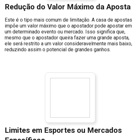
Redução do Valor Máximo da Aposta
Este é o tipo mais comum de limitação. A casa de apostas
impõe um valor máximo que o apostador pode apostar em
um determinado evento ou mercado. Isso significa que,
mesmo que o apostador queira fazer uma grande aposta,
ele será restrito a um valor consideravelmente mais baixo,
reduzindo assim o potencial de grandes ganhos.
Limites em Esportes ou Mercados