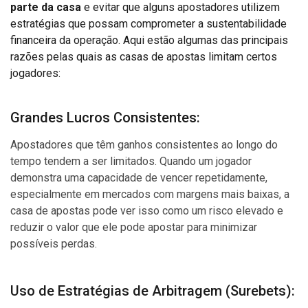
parte da casa
e evitar que alguns apostadores utilizem
estratégias que possam comprometer a sustentabilidade
financeira da operação. Aqui estão algumas das principais
razões pelas quais as casas de apostas limitam certos
jogadores:
Grandes Lucros Consistentes:
Apostadores que têm ganhos consistentes ao longo do
tempo tendem a ser limitados. Quando um jogador
demonstra uma capacidade de vencer repetidamente,
especialmente em mercados com margens mais baixas, a
casa de apostas pode ver isso como um risco elevado e
reduzir o valor que ele pode apostar para minimizar
possíveis perdas.
Uso de Estratégias de Arbitragem (Surebets):