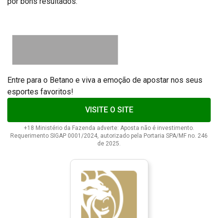
por bons resultados.
Entre para o Betano e viva a emoção de apostar nos seus
esportes favoritos!
VISITE O SITE
+18 Ministério da Fazenda adverte: Aposta não é investimento.
Requerimento SIGAP 0001/2024, autorizado pela Portaria SPA/MF no. 246
de 2025.