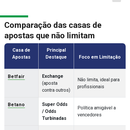
Comparação das casas de
apostas que não limitam
Casa de
Principal
Apostas
Destaque
Foco em Limitação
Exchange
Betfair
Não limita, ideal para
(aposta
profissionais
contra outros)
Super Odds
Betano
Política amigável a
/ Odds
vencedores
Turbinadas