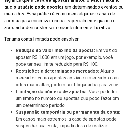
significa que a
casa de apostas limitou o valor máximo
que o usuário pode apostar
em determinados eventos ou
mercados. Essa prática é comum em algumas casas de
apostas para minimizar riscos, especialmente quando o
apostador demonstra ser consistentemente lucrativo.
Ter uma conta limitada pode envolver:
Redução do valor máximo da aposta:
Em vez de
apostar R$ 1.000 em um jogo, por exemplo, você
pode ter seu limite reduzido para R$ 100.
Restrições a determinados mercados:
Alguns
mercados, como apostas ao vivo ou mercados com
odds muito altas, podem ser bloqueados para você.
Limitação do número de apostas:
Você pode ter
um limite no número de apostas que pode fazer em
um determinado período.
Suspensão temporária ou permanente da conta:
Em casos mais extremos, a casa de apostas pode
suspender sua conta, impedindo-o de realizar