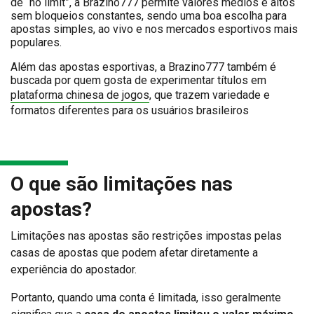
de “no limit”, a Brazino777 permite valores médios e altos
sem bloqueios constantes, sendo uma boa escolha para
apostas simples, ao vivo e nos mercados esportivos mais
populares.
Além das apostas esportivas, a Brazino777 também é
buscada por quem gosta de experimentar títulos em
plataforma chinesa de jogos
, que trazem variedade e
formatos diferentes para os usuários brasileiros
O que são limitações nas
apostas?
Limitações nas apostas são restrições impostas pelas
casas de apostas que podem afetar diretamente a
experiência do apostador.
Portanto, quando uma conta é limitada, isso geralmente