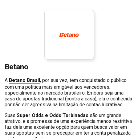
Betano
A
Betano Brasil
, por sua vez, tem conquistado o público
com uma política mais amigável aos vencedores,
especialmente no mercado brasileiro. Embora seja uma
casa de apostas tradicional (contra a casa), ela é conhecida
por não ser agressiva na limitação de contas lucrativas.
Suas
Super Odds e Odds Turbinadas
são um grande
atrativo, e a promessa de uma experiência menos restritiva
faz dela uma excelente opção para quem busca valor em
suas apostas sem se preocupar em ter a conta penalizada