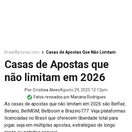
BrasilApostas.com
Casas de Apostas Que Não Limitam
Casas de Apostas que
não limitam em 2026
Agosto 29, 2025 12:13pm
Por
Cristina Alves
Fatos revisados por
Mariana Rodrigues
As casas de apostas que não limitam em 2026 são Betfair,
Betano, BetMGM, Betboom e Brazino777. Veja plataformas
licenciadas no Brasil que oferecem liberdade total para
jogar, seja em múltiplas apostas, estratégias de longo