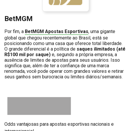
BetMGM
Por fim, a
BetMGM Apostas Esportivas
, uma gigante
global que chegou recentemente ao Brasil, está se
posicionando como uma casa que oferece total liberdade.
O grande diferencial é a política de
saques ilimitados (até
R$100 mil por saque)
e, segundo a própria empresa, a
ausência de limites de apostas para seus usuários. Isso
significa que, além de ter a confiança de uma marca
renomada, você pode operar com grandes valores e retirar
seus ganhos sem burocracia ou limites diários/semanais.
Odds vantajosas para apostas esportivas nacionais e