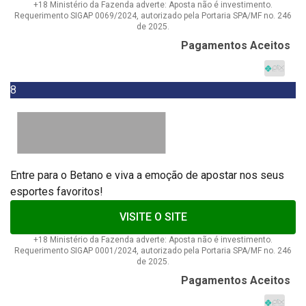
+18 Ministério da Fazenda adverte: Aposta não é investimento.
Requerimento SIGAP 0069/2024, autorizado pela Portaria SPA/MF no. 246
de 2025.
Pagamentos Aceitos
8
Entre para o Betano e viva a emoção de apostar nos seus
esportes favoritos!
VISITE O SITE
+18 Ministério da Fazenda adverte: Aposta não é investimento.
Requerimento SIGAP 0001/2024, autorizado pela Portaria SPA/MF no. 246
de 2025.
Pagamentos Aceitos