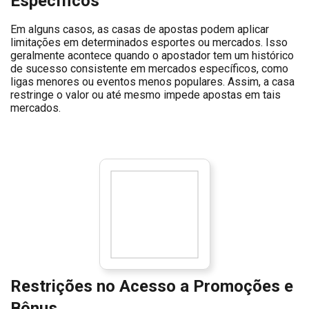
Específicos
Em alguns casos, as casas de apostas podem aplicar
limitações em determinados esportes ou mercados. Isso
geralmente acontece quando o apostador tem um histórico
de sucesso consistente em mercados específicos, como
ligas menores ou eventos menos populares. Assim, a casa
restringe o valor ou até mesmo impede apostas em tais
mercados.
Restrições no Acesso a Promoções e
Bônus