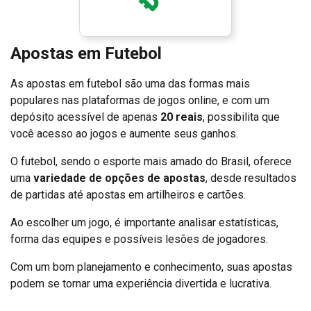
Apostas em Futebol
As apostas em futebol são uma das formas mais
populares nas plataformas de jogos online, e com um
depósito acessível de apenas
20 reais
, possibilita que
você acesso ao jogos e aumente seus ganhos.
O futebol, sendo o esporte mais amado do Brasil, oferece
uma
variedade de opções de apostas
, desde resultados
de partidas até apostas em artilheiros e cartões.
Ao escolher um jogo, é importante analisar estatísticas,
forma das equipes e possíveis lesões de jogadores.
Com um bom planejamento e conhecimento, suas apostas
podem se tornar uma experiência divertida e lucrativa.