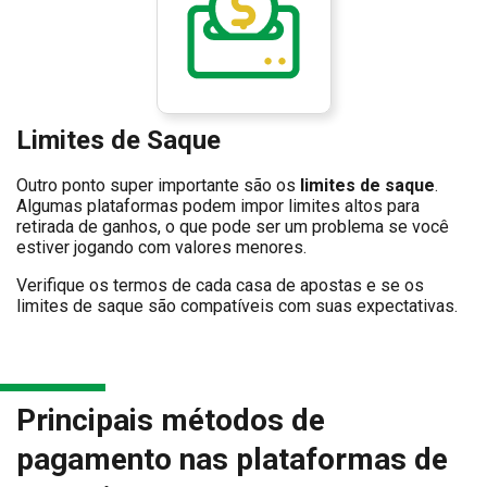
Limites de Saque
Outro ponto super importante são os
limites de saque
.
Algumas plataformas podem impor limites altos para
retirada de ganhos, o que pode ser um problema se você
estiver jogando com valores menores.
Verifique os termos de cada casa de apostas e se os
limites de saque são compatíveis com suas expectativas.
Principais métodos de
pagamento nas plataformas de