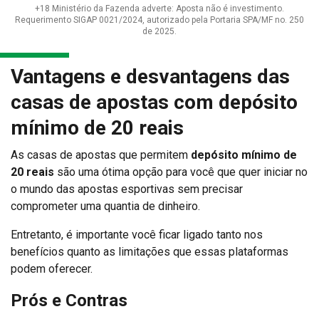
+18 Ministério da Fazenda adverte: Aposta não é investimento.
Requerimento SIGAP 0021/2024, autorizado pela Portaria SPA/MF no. 250
de 2025.
Vantagens e desvantagens das
casas de apostas com depósito
mínimo de 20 reais
As casas de apostas que permitem
depósito mínimo de
20 reais
são uma ótima opção para você que quer iniciar no
o mundo das apostas esportivas sem precisar
comprometer uma quantia de dinheiro.
Entretanto, é importante você ficar ligado tanto nos
benefícios quanto as limitações que essas plataformas
podem oferecer.
Prós e Contras