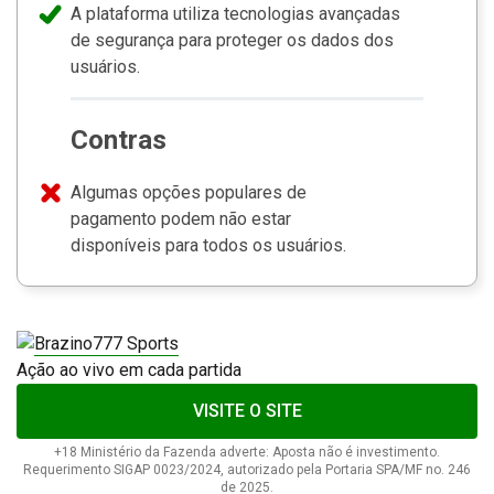
A plataforma utiliza tecnologias avançadas
de segurança para proteger os dados dos
usuários.
Contras
Algumas opções populares de
pagamento podem não estar
disponíveis para todos os usuários.
Ação ao vivo em cada partida
VISITE O SITE
+18 Ministério da Fazenda adverte: Aposta não é investimento.
Requerimento SIGAP 0023/2024, autorizado pela Portaria SPA/MF no. 246
de 2025.