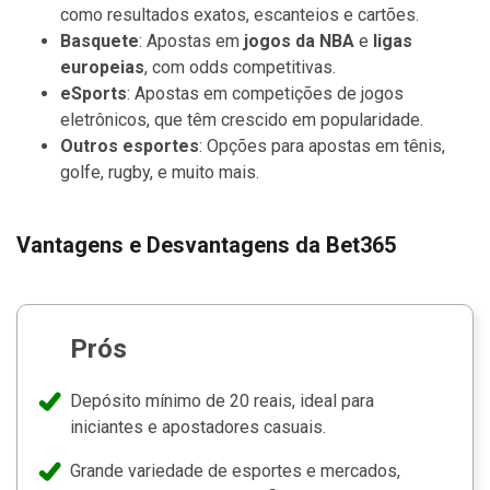
como resultados exatos, escanteios e cartões.
Basquete
: Apostas em
jogos da NBA
e
ligas
europeias
, com odds competitivas.
eSports
: Apostas em competições de jogos
eletrônicos, que têm crescido em popularidade.
Outros esportes
: Opções para apostas em tênis,
golfe, rugby, e muito mais.
Vantagens e Desvantagens da Bet365
Prós
Depósito mínimo de 20 reais, ideal para
iniciantes e apostadores casuais.
Grande variedade de esportes e mercados,