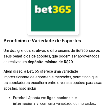
Benefícios e Variedade de Esportes
Um dos grandes atrativos e diferenciais da Bet365 são os
seus benefícios de apostas, que podem ser aproveitados
ao realizar um
depósito mínimo de R$20
.
Além disso, a Bet365 oferece uma variedade
impressionante de esportes e mercados, permitindo que
os apostadores escolham entre diversas opções para suas
apostas. Isso inclui:
Futebol
: Aposta em
ligas nacionais e
internacionais
, com uma variedade de mercados,