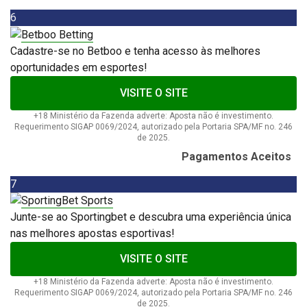
6
Cadastre-se no Betboo e tenha acesso às melhores
oportunidades em esportes!
VISITE O SITE
+18 Ministério da Fazenda adverte: Aposta não é investimento.
Requerimento SIGAP 0069/2024, autorizado pela Portaria SPA/MF no. 246
de 2025.
Pagamentos Aceitos
7
Junte-se ao Sportingbet e descubra uma experiência única
nas melhores apostas esportivas!
VISITE O SITE
+18 Ministério da Fazenda adverte: Aposta não é investimento.
Requerimento SIGAP 0069/2024, autorizado pela Portaria SPA/MF no. 246
de 2025.