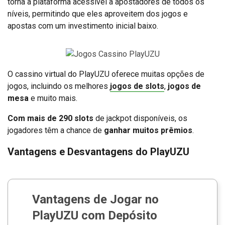
torna a plataforma acessível a apostadores de todos os
níveis, permitindo que eles aproveitem dos jogos e
apostas com um investimento inicial baixo
.
O cassino virtual do PlayUZU oferece muitas opções de
jogos, incluindo os melhores
jogos de slots
,
jogos de
mesa
e muito mais.
Com mais de 290 slots
de jackpot disponíveis, os
jogadores têm a chance de
ganhar muitos prêmios
.
Vantagens e Desvantagens do PlayUZU
Vantagens de Jogar no
PlayUZU com Depósito