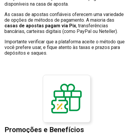
disponíveis na casa de aposta.
As casas de apostas confiáveis oferecem uma variedade
de opções de métodos de pagamento. A maioria das
casas de apostas pagam via
Pix
, transferências
bancárias, carteiras digitais (como PayPal ou Neteller).
Importante verificar que a plataforma aceite o método que
você prefere usar, e fique atento às taxas e prazos para
depósitos e saques.
Promoções e Benefícios