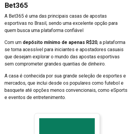
Bet365
A Bet365 é uma das principais casas de apostas
esportivas no Brasil,
sendo uma excelente opção para
quem busca uma plataforma confiável
Com um
depósito mínimo de apenas R$20
, a plataforma
se torna acessível para iniciantes e apostadores casuais
que desejam explorar o mundo das apostas esportivas
sem comprometer grandes quantias de dinheiro.
A casa é conhecida por sua grande seleção de esportes e
mercados, que inclui desde os populares como futebol e
basquete até opções menos convencionais, como eSports
e eventos de entretenimento.