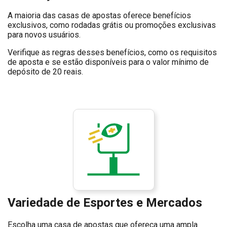
A maioria das casas de apostas oferece benefícios
exclusivos, como rodadas grátis ou promoções exclusivas
para novos usuários.
Verifique as regras desses benefícios, como os requisitos
de aposta e se estão disponíveis para o valor mínimo de
depósito de 20 reais.
Variedade de Esportes e Mercados
Escolha uma casa de apostas que ofereça uma ampla