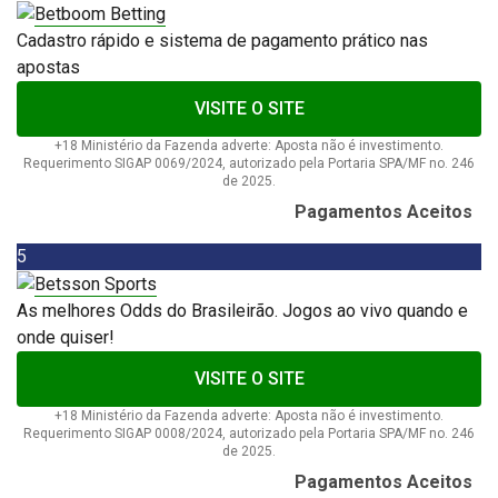
Cadastro rápido e sistema de pagamento prático nas
apostas
VISITE O SITE
+18 Ministério da Fazenda adverte: Aposta não é investimento.
Requerimento SIGAP 0069/2024, autorizado pela Portaria SPA/MF no. 246
de 2025.
Pagamentos Aceitos
5
As melhores Odds do Brasileirão. Jogos ao vivo quando e
onde quiser!
VISITE O SITE
+18 Ministério da Fazenda adverte: Aposta não é investimento.
Requerimento SIGAP 0008/2024, autorizado pela Portaria SPA/MF no. 246
de 2025.
Pagamentos Aceitos