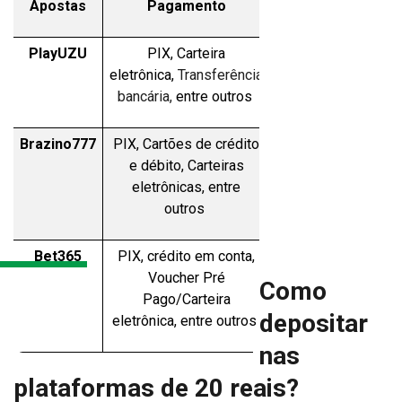
Apostas
Pagamento
PlayUZU
PIX, Carteira
eletrônica,
Transferência
bancária,
entre outros
Brazino777
PIX, Cartões de crédito
e débito, Carteiras
eletrônicas, entre
outros
Bet365
PIX, crédito em conta,
Voucher Pré
Como
Pago/Carteira
depositar
eletrônica, entre outros
nas
plataformas de 20 reais?