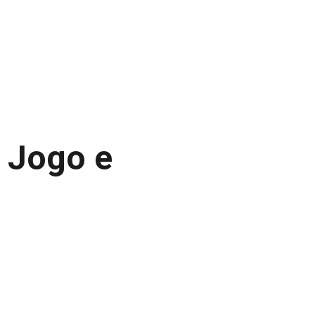
 Jogo e