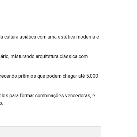
a cultura asiática com uma estética moderna e
ário, misturando arquitetura clássica com
oferecendo prêmios que podem chegar até 5.000
olos para formar combinações vencedoras, e
s.