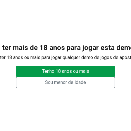
 ter mais de 18 anos para jogar esta dem
ter 18 anos ou mais para jogar qualquer demo de jogos de apost
Tenho 18 anos ou mais
Sou menor de idade