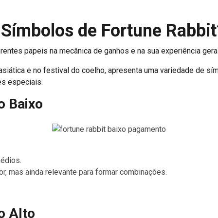
Símbolos de Fortune Rabbit
rentes papeis na mecânica de ganhos e na sua experiência gera
ra asiática e no festival do coelho, apresenta uma variedade de
es especiais.
o Baixo
édios.
r, mas ainda relevante para formar combinações.
o Alto