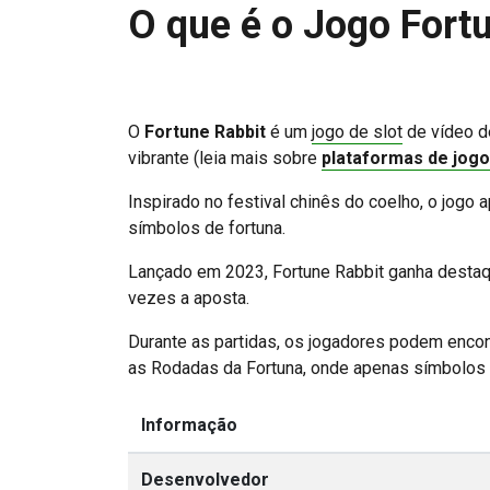
O que é o Jogo Fort
O
Fortune Rabbit
é um
jogo de slot
de vídeo d
vibrante (leia mais sobre
plataformas de jogo
Inspirado no festival chinês do coelho, o jogo 
símbolos de fortuna.
Lançado em 2023, Fortune Rabbit ganha destaqu
vezes a aposta.
Durante as partidas, os jogadores podem enco
as Rodadas da Fortuna, onde apenas símbolos 
Informação
Desenvolvedor