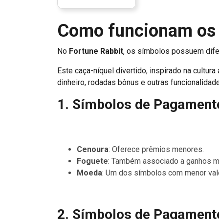
Como funcionam os 
No
Fortune Rabbit
, os símbolos possuem dife
Este caça-níquel divertido, inspirado na cultu
dinheiro, rodadas bônus e outras funcionalidad
1. Símbolos de Pagament
Cenoura
: Oferece prêmios menores.
Foguete
: Também associado a ganhos m
Moeda
: Um dos símbolos com menor valo
2. Símbolos de Pagament