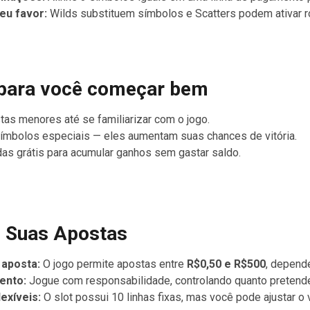
eu favor:
Wilds substituem símbolos e Scatters podem ativar r
 para você começar bem
s menores até se familiarizar com o jogo.
símbolos especiais — eles aumentam suas chances de vitória.
das grátis para acumular ganhos sem gastar saldo.
 Suas Apostas
 aposta:
O jogo permite apostas entre
R$0,50 e R$500
, depend
ento:
Jogue com responsabilidade, controlando quanto pretende
lexíveis:
O slot possui 10 linhas fixas, mas você pode ajustar o v