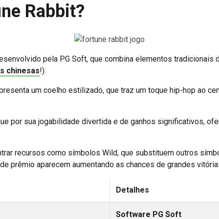
une Rabbit?
esenvolvido pela PG Soft, que combina elementos tradicionais d
s chinesas
!).
apresenta um coelho estilizado, que traz um toque hip-hop ao cen
e por sua jogabilidade divertida e de ganhos significativos, 
ntrar recursos como símbolos Wild, que substituem outros símb
de prêmio aparecem aumentando as chances de grandes vitória
Detalhes
Software PG Soft