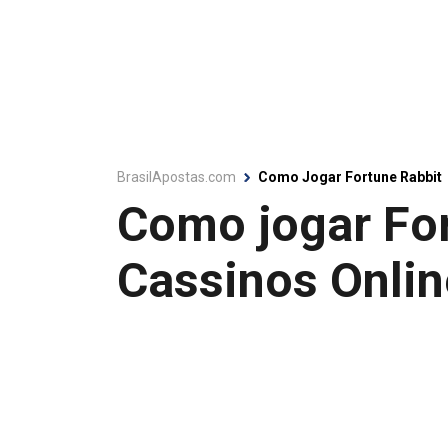
BrasilApostas.com
Como Jogar Fortune Rabbit
Como jogar For
Cassinos Onlin