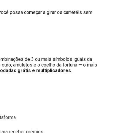
você possa começar a girar os carretéis sem
combinações de 3 ou mais símbolos iguais da
 ouro, amuletos e o coelho da fortuna — o mais
rodadas grátis e multiplicadores
.
taforma.
para receber prêmios.