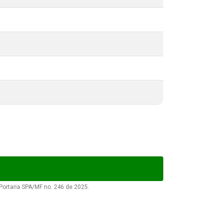
Portaria SPA/MF no. 246 de 2025.