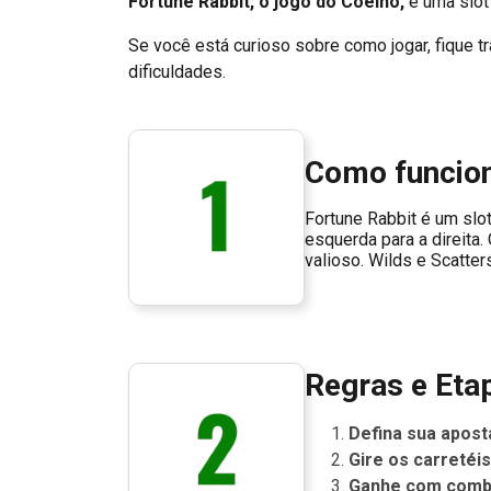
Fortune Rabbit, o jogo do Coelho,
é uma slot 
Se você está curioso sobre como jogar, fique 
dificuldades.
Como funcion
Fortune Rabbit é um sl
esquerda para a direita
valioso. Wilds e Scatte
Regras e Eta
Defina sua apost
Gire os carretéis
Ganhe com comb