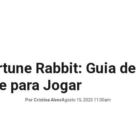
tune Rabbit: Guia de
e para Jogar
Agosto 15, 2025 11:00am
Por
Cristina Alves