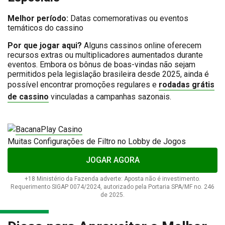
Melhor período:
Datas comemorativas ou eventos
temáticos do cassino
Por que jogar aqui?
Alguns cassinos online oferecem
recursos extras ou multiplicadores aumentados durante
eventos. Embora os bônus de boas-vindas não sejam
permitidos pela legislação brasileira desde 2025, ainda é
possível encontrar promoções regulares e
rodadas grátis
de cassino
vinculadas a campanhas sazonais.
Muitas Configurações de Filtro no Lobby de Jogos
JOGAR AGORA
+18 Ministério da Fazenda adverte: Aposta não é investimento.
Requerimento SIGAP 0074/2024, autorizado pela Portaria SPA/MF no. 246
de 2025.