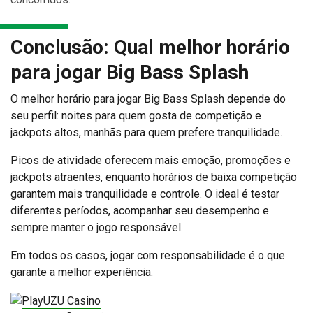
Conclusão: Qual melhor horário
para jogar Big Bass Splash
O melhor horário para jogar Big Bass Splash depende do
seu perfil: noites para quem gosta de competição e
jackpots altos, manhãs para quem prefere tranquilidade.
Picos de atividade oferecem mais emoção, promoções e
jackpots atraentes, enquanto horários de baixa competição
garantem mais tranquilidade e controle. O ideal é testar
diferentes períodos, acompanhar seu desempenho e
sempre manter o jogo responsável.
Em todos os casos, jogar com responsabilidade é o que
garante a melhor experiência.