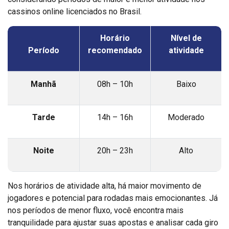
cassinos online licenciados no Brasil.
Horário
Nível de
Período
recomendado
atividade
Manhã
08h – 10h
Baixo
Tarde
14h – 16h
Moderado
Noite
20h – 23h
Alto
Nos horários de atividade alta, há maior movimento de
jogadores e potencial para rodadas mais emocionantes. Já
nos períodos de menor fluxo, você encontra mais
tranquilidade para ajustar suas apostas e analisar cada giro