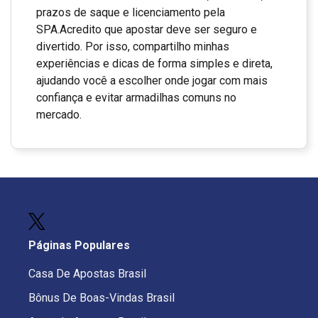
prazos de saque e licenciamento pela
SPA.Acredito que apostar deve ser seguro e
divertido. Por isso, compartilho minhas
experiências e dicas de forma simples e direta,
ajudando você a escolher onde jogar com mais
confiança e evitar armadilhas comuns no
mercado.
Páginas Populares
Casa De Apostas Brasil
Bônus De Boas-Vindas Brasil