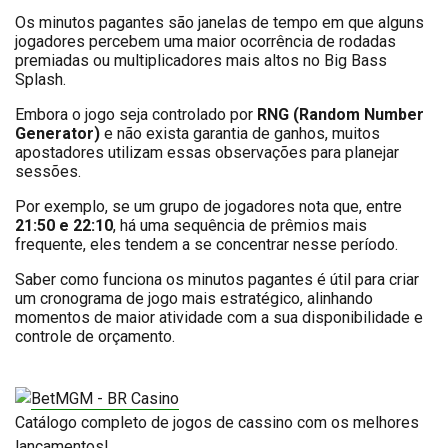
Os minutos pagantes são janelas de tempo em que alguns
jogadores percebem uma maior ocorrência de rodadas
premiadas ou multiplicadores mais altos no Big Bass
Splash.
Embora o jogo seja controlado por
RNG (Random Number
Generator)
e não exista garantia de ganhos, muitos
apostadores utilizam essas observações para planejar
sessões.
Por exemplo, se um grupo de jogadores nota que, entre
21:50 e 22:10
, há uma sequência de prêmios mais
frequente, eles tendem a se concentrar nesse período.
Saber como funciona os minutos pagantes é útil para criar
um cronograma de jogo mais estratégico, alinhando
momentos de maior atividade com a sua disponibilidade e
controle de orçamento.
Catálogo completo de jogos de cassino com os melhores
lançamentos!