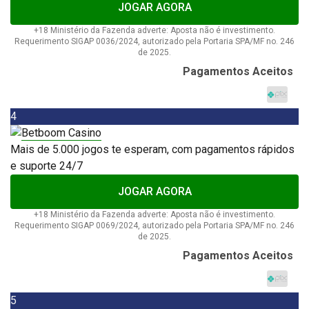
JOGAR AGORA
+18 Ministério da Fazenda adverte: Aposta não é investimento.
Requerimento SIGAP 0036/2024, autorizado pela Portaria SPA/MF no. 246
de 2025.
Pagamentos Aceitos
4
Mais de 5.000 jogos te esperam, com pagamentos rápidos
e suporte 24/7
JOGAR AGORA
+18 Ministério da Fazenda adverte: Aposta não é investimento.
Requerimento SIGAP 0069/2024, autorizado pela Portaria SPA/MF no. 246
de 2025.
Pagamentos Aceitos
5