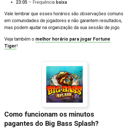
23:05
– Frequência
baixa
Vale lembrar que esses horários são observações comuns
em comunidades de jogadores e não garantem resultados,
mas podem ajudar na organização da sua sessão de jogo.
Veja também o
melhor horário para jogar Fortune
Tiger
!
Como funcionam os minutos
pagantes do Big Bass Splash?