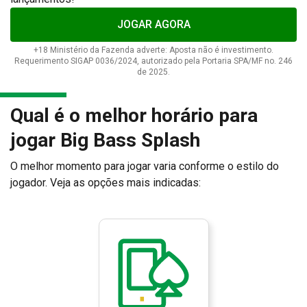
JOGAR AGORA
+18 Ministério da Fazenda adverte: Aposta não é investimento.
Requerimento SIGAP 0036/2024, autorizado pela Portaria SPA/MF no. 246
de 2025.
Qual é o melhor horário para
jogar Big Bass Splash
O melhor momento para jogar varia conforme o estilo do
jogador. Veja as opções mais indicadas: