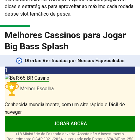
dicas e estratégias para aproveitar ao máximo cada rodada
desse slot temático de pesca.
Melhores Cassinos para Jogar
Big Bass Splash
Ofertas Verificadas por Nossos Especialistas
1
Melhor Escolha
Conhecida mundialmente, com um site rápido e fácil de
navegar
JOGAR AGORA
+18 Ministério da Fazenda adverte: Aposta não é investimento.
Requerimento SIGAP 0021/2024, autorizado pela Portaria SPA/MF no. 250