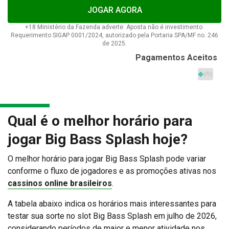
JOGAR AGORA
+18 Ministério da Fazenda adverte: Aposta não é investimento.
Requerimento SIGAP 0001/2024, autorizado pela Portaria SPA/MF no. 246
de 2025.
Pagamentos Aceitos
Qual é o melhor horário para
jogar Big Bass Splash hoje?
O melhor horário para jogar Big Bass Splash pode variar
conforme o fluxo de jogadores e as promoções ativas nos
cassinos online brasileiros
.
A tabela abaixo indica os horários mais interessantes para
testar sua sorte no slot Big Bass Splash em julho de 2026,
considerando períodos de maior e menor atividade nos