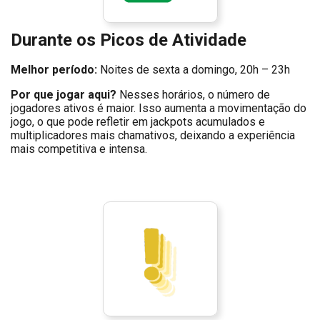
Durante os Picos de Atividade
Melhor período:
Noites de sexta a domingo, 20h – 23h
Por que jogar aqui?
Nesses horários, o número de
jogadores ativos é maior. Isso aumenta a movimentação do
jogo, o que pode refletir em jackpots acumulados e
multiplicadores mais chamativos, deixando a experiência
mais competitiva e intensa.