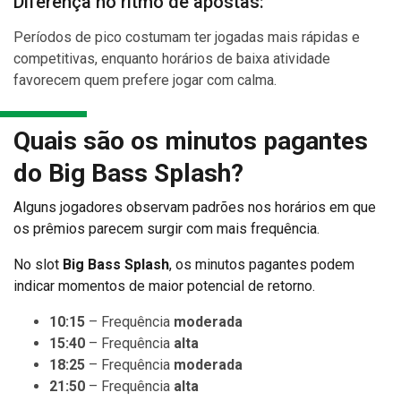
Diferença no ritmo de apostas:
Períodos de pico costumam ter jogadas mais rápidas e
competitivas, enquanto horários de baixa atividade
favorecem quem prefere jogar com calma.
Quais são os minutos pagantes
do Big Bass Splash?
Alguns jogadores observam padrões nos horários em que
os prêmios parecem surgir com mais frequência.
No slot
Big Bass Splash
, os minutos pagantes podem
indicar momentos de maior potencial de retorno.
10:15
– Frequência
moderada
15:40
– Frequência
alta
18:25
– Frequência
moderada
21:50
– Frequência
alta