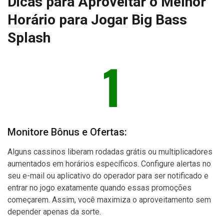
Dicas para Aproveitar o Melhor
Horário para Jogar Big Bass
Splash
Monitore Bônus e Ofertas:
Alguns cassinos liberam rodadas grátis ou multiplicadores
aumentados em horários específicos. Configure alertas no
seu e-mail ou aplicativo do operador para ser notificado e
entrar no jogo exatamente quando essas promoções
começarem. Assim, você maximiza o aproveitamento sem
depender apenas da sorte.