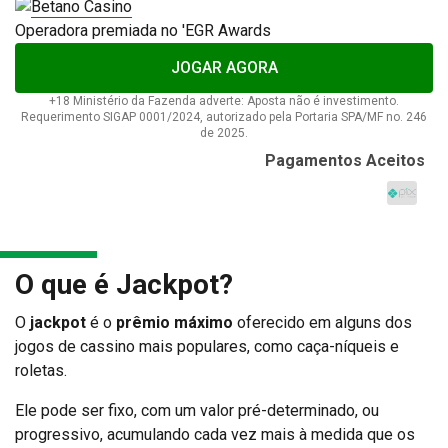
Operadora premiada no 'EGR Awards
JOGAR AGORA
+18 Ministério da Fazenda adverte: Aposta não é investimento.
Requerimento SIGAP 0001/2024, autorizado pela Portaria SPA/MF no. 246
de 2025.
Pagamentos Aceitos
O que é Jackpot?
O
jackpot
é o
prêmio máximo
oferecido em alguns dos
jogos de cassino mais populares, como caça-níqueis e
roletas.
Ele pode ser fixo, com um valor pré-determinado, ou
progressivo, acumulando cada vez mais à medida que os