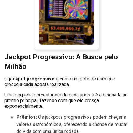
Jackpot Progressivo: A Busca pelo
Milhão
O
jackpot progressivo
é como um pote de ouro que
cresce a cada aposta realizada.
Uma pequena porcentagem de cada aposta é adicionada ao
prêmio principal, fazendo com que ele cresça
exponencialmente.
Prêmios:
Os jackpots progressivos podem chegar a
valores astronômicos, oferecendo a chance de mudar
de vida com uma única rodada.