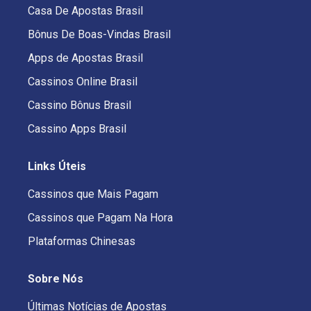
Casa De Apostas Brasil
Bônus De Boas-Vindas Brasil
Apps de Apostas Brasil
Cassinos Online Brasil
Cassino Bônus Brasil
Cassino Apps Brasil
Links Úteis
Cassinos que Mais Pagam
Cassinos que Pagam Na Hora
Plataformas Chinesas
Sobre Nós
Últimas Notícias de Apostas