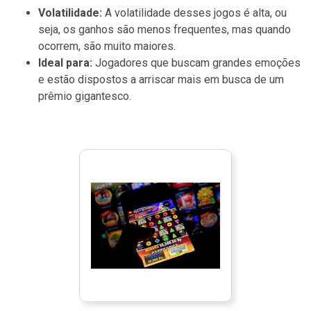
Volatilidade:
A volatilidade desses jogos é alta, ou
seja, os ganhos são menos frequentes, mas quando
ocorrem, são muito maiores.
Ideal para:
Jogadores que buscam grandes emoções
e estão dispostos a arriscar mais em busca de um
prêmio gigantesco.