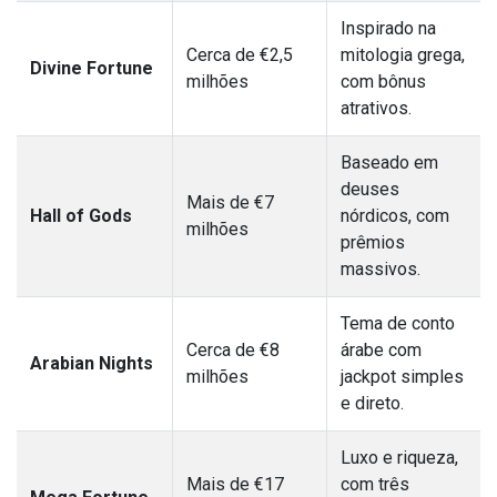
Inspirado na
Cerca de €2,5
mitologia grega,
Divine Fortune
milhões
com bônus
atrativos.
Baseado em
deuses
Mais de €7
Hall of Gods
nórdicos, com
milhões
prêmios
massivos.
Tema de conto
Cerca de €8
árabe com
Arabian Nights
milhões
jackpot simples
e direto.
Luxo e riqueza,
Mais de €17
com três