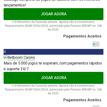
lançamentos!
JOGAR AGORA
+18 Ministério da Fazenda adverte: Aposta não é investimento.
Requerimento SIGAP 0036/2024, autorizado pela Portaria SPA/MF no. 246
de 2025.
Pagamentos Aceitos
4
Mais de 5.000 jogos te esperam, com pagamentos rápidos
e suporte 24/7
JOGAR AGORA
+18 Ministério da Fazenda adverte: Aposta não é investimento.
Requerimento SIGAP 0069/2024, autorizado pela Portaria SPA/MF no. 246
de 2025.
Pagamentos Aceitos