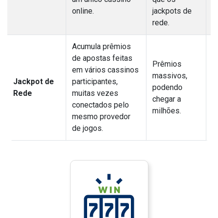
online.
jackpots de
d
rede.
Acumula prêmios
M
de apostas feitas
c
Prêmios
em vários cassinos
v
massivos,
Jackpot de
participantes,
a
podendo
Rede
muitas vezes
v
chegar a
conectados pelo
j
milhões.
mesmo provedor
c
de jogos.
p