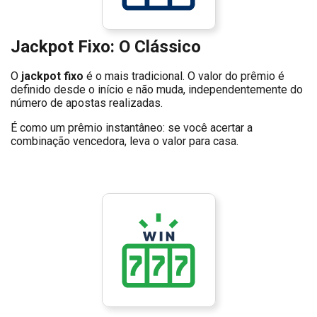
Jackpot Fixo: O Clássico
O
jackpot fixo
é o mais tradicional. O valor do prêmio é
definido desde o início e não muda, independentemente do
número de apostas realizadas.
É como um prêmio instantâneo: se você acertar a
combinação vencedora, leva o valor para casa.