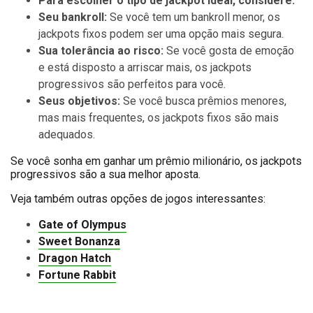
Para escolher o tipo de jackpot ideal, considere:
Seu bankroll:
Se você tem um bankroll menor, os
jackpots fixos podem ser uma opção mais segura.
Sua tolerância ao risco:
Se você gosta de emoção
e está disposto a arriscar mais, os jackpots
progressivos são perfeitos para você.
Seus objetivos:
Se você busca prêmios menores,
mas mais frequentes, os jackpots fixos são mais
adequados.
Se você sonha em ganhar um prêmio milionário, os jackpots
progressivos são a sua melhor aposta.
Veja também outras opções de jogos interessantes:
Gate of Olympus
Sweet Bonanza
Dragon Hatch
Fortune Rabbit