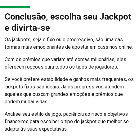
Conclusão, escolha seu Jackpot
e divirta-se
Os jackpots, seja o fixo ou o progressivo, são uma das
formas mais emocionantes de apostar em cassinos online.
Com os prêmios que variam até somas milionárias, eles
oferecem opções para todos os tipos de jogadores.
Se você prefere estabilidade e ganhos mais frequentes, os
jackpots fixos são ideais. Já os progressivos atendem
aqueles que buscam grandes emoções e prêmios que
podem mudar vidas.
Analise seu estilo de jogo, paciência ao risco e objetivos
financeiros para escolher o tipo de jackpot que melhor se
adapta às suas expectativas.