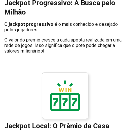
Jackpot Progressivo: A Busca pelo
Milhão
O
jackpot progressivo
é o mais conhecido e desejado
pelos jogadores.
O valor do prêmio cresce a cada aposta realizada em uma
rede de jogos. Isso significa que o pote pode chegar a
valores milionários!
Jackpot Local: O Prêmio da Casa