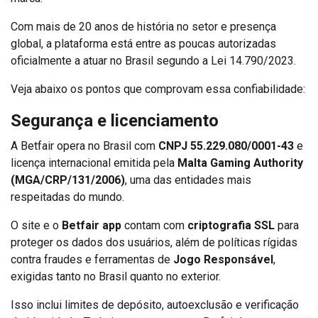
Com mais de 20 anos de história no setor e presença
global, a plataforma está entre as poucas autorizadas
oficialmente a atuar no Brasil segundo a Lei 14.790/2023.
Veja abaixo os pontos que comprovam essa confiabilidade:
Segurança e licenciamento
A Betfair opera no Brasil com
CNPJ 55.229.080/0001-43
e
licença internacional emitida pela
Malta Gaming Authority
(MGA/CRP/131/2006)
, uma das entidades mais
respeitadas do mundo.
O site e o
Betfair app
contam com
criptografia SSL
para
proteger os dados dos usuários, além de políticas rígidas
contra fraudes e ferramentas de
Jogo Responsável
,
exigidas tanto no Brasil quanto no exterior.
Isso inclui limites de depósito, autoexclusão e verificação