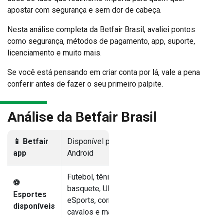
apostar com segurança e sem dor de cabeça.
Nesta análise completa da Betfair Brasil, avaliei pontos
como segurança, métodos de pagamento, app, suporte,
licenciamento e muito mais.
Se você está pensando em criar conta por lá, vale a pena
conferir antes de fazer o seu primeiro palpite.
Análise da Betfair Brasil
📱 Betfair
Disponível para
app
Android
Futebol, tênis,
⚽
basquete, UFC,
Esportes
eSports, corrida de
disponíveis
cavalos e mais