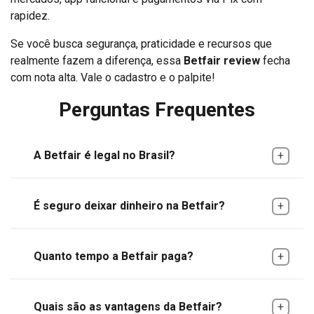
rapidez.
Se você busca segurança, praticidade e recursos que
realmente fazem a diferença, essa
Betfair review
fecha
com nota alta. Vale o cadastro e o palpite!
Perguntas Frequentes
A Betfair é legal no Brasil?
É seguro deixar dinheiro na Betfair?
Quanto tempo a Betfair paga?
Quais são as vantagens da Betfair?