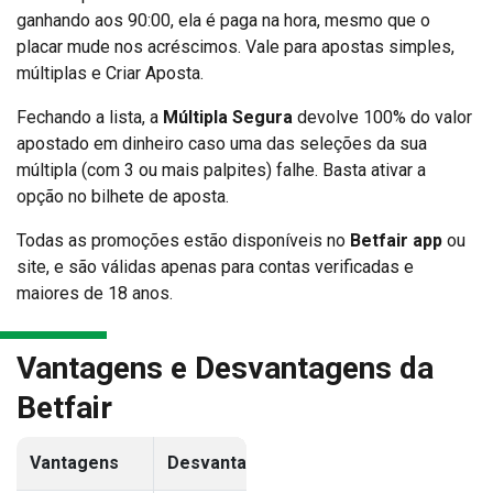
ganhando aos 90:00, ela é paga na hora, mesmo que o
placar mude nos acréscimos. Vale para apostas simples,
múltiplas e Criar Aposta.
Fechando a lista, a
Múltipla Segura
devolve 100% do valor
apostado em dinheiro caso uma das seleções da sua
múltipla (com 3 ou mais palpites) falhe. Basta ativar a
opção no bilhete de aposta.
Todas as promoções estão disponíveis no
Betfair app
ou
site, e são válidas apenas para contas verificadas e
maiores de 18 anos.
Vantagens e Desvantagens da
Betfair
Vantagens
Desvantagens