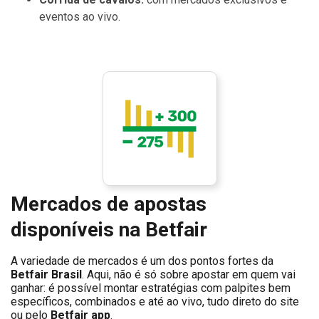
eventos ao vivo.
Mercados de apostas
disponíveis na Betfair
A variedade de mercados é um dos pontos fortes da
Betfair Brasil
. Aqui, não é só sobre apostar em quem vai
ganhar: é possível montar estratégias com palpites bem
específicos, combinados e até ao vivo, tudo direto do site
ou pelo
Betfair app
.