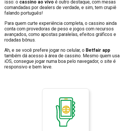
isso: o
cassino ao vivo
é outro destaque, com mesas
comandadas por dealers de verdade, e sim, tem crupiê
falando português!
Para quem curte experiência completa, o cassino ainda
conta com provedoras de peso e jogos com recursos
avançados, como apostas paralelas, efeitos gráficos e
rodadas bônus.
Ah, e se você prefere jogar no celular, o
Betfair app
também dá acesso à área de cassino. Mesmo quem usa
iOS, consegue jogar numa boa pelo navegador, o site é
responsivo e bem leve.