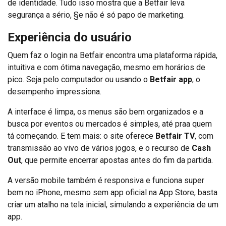
de identidade. Tudo isso mostra que a Betfair leva
segurança a sério, §e não é só papo de marketing.
Experiência do usuário
Quem faz o login na Betfair encontra uma plataforma rápida,
intuitiva e com ótima navegação, mesmo em horários de
pico. Seja pelo computador ou usando o
Betfair app
, o
desempenho impressiona.
A interface é limpa, os menus são bem organizados e a
busca por eventos ou mercados é simples, até praa quem
tá começando. E tem mais: o site oferece
Betfair TV
, com
transmissão ao vivo de vários jogos, e o recurso de
Cash
Out
, que permite encerrar apostas antes do fim da partida.
A versão mobile também é responsiva e funciona super
bem no iPhone, mesmo sem app oficial na App Store, basta
criar um atalho na tela inicial, simulando a experiência de um
app.