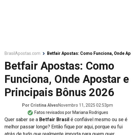
BrasilApostas.com
Betfair Apostas: Como Funciona, Onde Apos
Betfair Apostas: Como
Funciona, Onde Apostar e
Principais Bônus 2026
Novembro 11, 2025 02:53pm
Por
Cristina Alves
Fatos revisados por
Mariana Rodrigues
Quer saber se a
Betfair Brasil
é confiável mesmo ou se é
melhor passar longe? Então fique por aqui, porque eu fui
atrás de tudo que realmente importa para quem quer