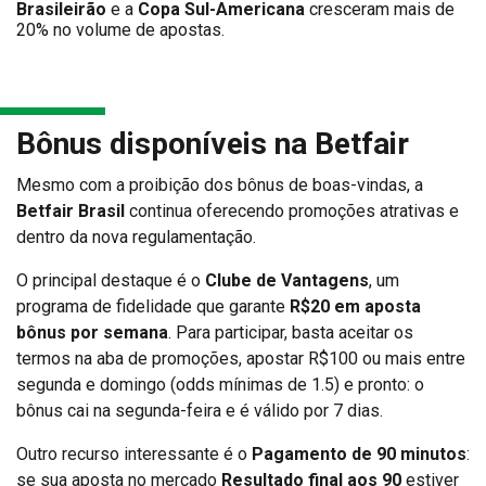
Brasileirão
e a
Copa Sul-Americana
cresceram mais de
20% no volume de apostas.
Bônus disponíveis na Betfair
Mesmo com a proibição dos bônus de boas-vindas, a
Betfair Brasil
continua oferecendo promoções atrativas e
dentro da nova regulamentação.
O principal destaque é o
Clube de Vantagens
, um
programa de fidelidade que garante
R$20 em aposta
bônus por semana
. Para participar, basta aceitar os
termos na aba de promoções, apostar R$100 ou mais entre
segunda e domingo (odds mínimas de 1.5) e pronto: o
bônus cai na segunda-feira e é válido por 7 dias.
Outro recurso interessante é o
Pagamento de 90 minutos
:
se sua aposta no mercado
Resultado final aos 90
estiver