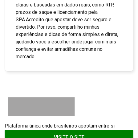
claras e baseadas em dados reais, como RTP,
prazos de saque e licenciamento pela
SPA.Acredito que apostar deve ser seguro e
divertido. Por isso, compartilho minhas
experiências e dicas de forma simples e direta,
ajudando você a escolher onde jogar com mais
confiança e evitar armadilhas comuns no
mercado.
Plataforma única onde brasileiros apostam entre si
VISITE O SITE