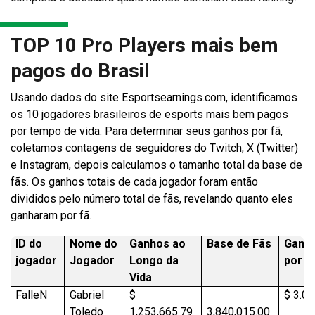
TOP 10 Pro Players mais bem
pagos do Brasil
Usando dados do site Esportsearnings.com, identificamos
os 10 jogadores brasileiros de esports mais bem pagos
por tempo de vida. Para determinar seus ganhos por fã,
coletamos contagens de seguidores do Twitch, X (Twitter)
e Instagram, depois calculamos o tamanho total da base de
fãs. Os ganhos totais de cada jogador foram então
divididos pelo número total de fãs, revelando quanto eles
ganharam por fã.
ID do
Nome do
Ganhos ao
Base de Fãs
Ganh
jogador
Jogador
Longo da
por f
Vida
FalleN
Gabriel
$
$ 3.0
Toledo
1,253,665.79
3,840,015.00