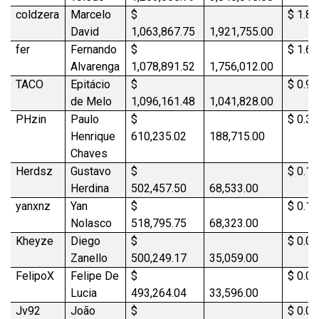
coldzera
Marcelo
$
$ 1.8
David
1,063,867.75
1,921,755.00
fer
Fernando
$
$ 1.6
Alvarenga
1,078,891.52
1,756,012.00
TACO
Epitácio
$
$ 0.9
de Melo
1,096,161.48
1,041,828.00
PHzin
Paulo
$
$ 0.3
Henrique
610,235.02
188,715.00
Chaves
Herdsz
Gustavo
$
$ 0.1
Herdina
502,457.50
68,533.00
yanxnz
Yan
$
$ 0.1
Nolasco
518,795.75
68,323.00
Kheyze
Diego
$
$ 0.0
Zanello
500,249.17
35,059.00
FelipoX
Felipe De
$
$ 0.0
Lucia
493,264.04
33,596.00
Jv92
João
$
$ 0.0