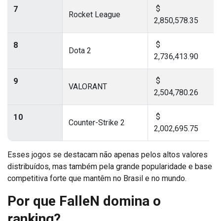
$
7
Rocket League
2,850,578.35
$
8
Dota 2
2,736,413.90
$
9
VALORANT
2,504,780.26
$
10
Counter-Strike 2
2,002,695.75
Esses jogos se destacam não apenas pelos altos valores
distribuídos, mas também pela grande popularidade e base
competitiva forte que mantêm no Brasil e no mundo.
Por que FalleN domina o
ranking?