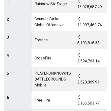
$
1
Rainbow Six Siege
13,028,687.49
Counter-Strike:
$
2
Global Offensive
11,997,469.74
$
3
Fortnite
6,103,816.38
$
4
CrossFire
3,594,763.14
PLAYERUNKNOWN'S
5
$
BATTLEGROUNDS
3,520,869.91
Mobile
$
6
Free Fire
3,163,503.77