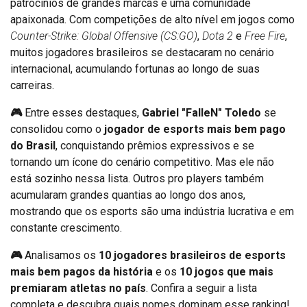
patrocínios de grandes marcas e uma comunidade
apaixonada. Com competições de alto nível em jogos como
Counter-Strike: Global Offensive (CS:GO)
,
Dota 2
e
Free Fire
,
muitos jogadores brasileiros se destacaram no cenário
internacional, acumulando fortunas ao longo de suas
carreiras.
🎮
Entre esses destaques,
Gabriel "FalleN" Toledo
se
consolidou como o
jogador de esports mais bem pago
do Brasil
, conquistando prêmios expressivos e se
tornando um ícone do cenário competitivo. Mas ele não
está sozinho nessa lista. Outros pro players também
acumularam grandes quantias ao longo dos anos,
mostrando que os esports são uma indústria lucrativa e em
constante crescimento.
🎮
Analisamos os
10 jogadores brasileiros de esports
mais bem pagos da história
e os
10 jogos que mais
premiaram atletas no país
. Confira a seguir a lista
completa e descubra quais nomes dominam esse ranking!