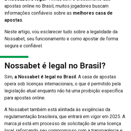
apostas online no Brasil, muitos jogadores buscam
informações confiáveis sobre as
melhores casa de
apostas
.
Neste artigo, vou esclarecer tudo sobre a legalidade da
Nossabet, seu funcionamento e como apostar de forma
segura e confiável.
Nossabet é legal no Brasil?
Sim,
a Nossabet é legal no Brasil
. A casa de apostas
opera sob licenças internacionais, o que é permitido pela
legislação atual enquanto não há uma proibição específica
para apostas online.
A Nossabet também está alinhada às exigências da
regulamentação brasileira, que entrará em vigor em 2025. A
marca já está em processo de solicitação de uma licença
local, reforçando seu compromisso com a transparência e