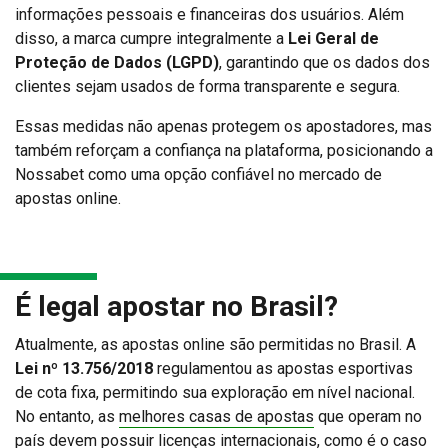
informações pessoais e financeiras dos usuários. Além
disso, a marca cumpre integralmente a
Lei Geral de
Proteção de Dados (LGPD)
, garantindo que os dados dos
clientes sejam usados de forma transparente e segura.
Essas medidas não apenas protegem os apostadores, mas
também reforçam a confiança na plataforma, posicionando a
Nossabet como uma opção confiável no mercado de
apostas online.
É legal apostar no Brasil?
Atualmente, as apostas online são permitidas no Brasil. A
Lei nº 13.756/2018
regulamentou as apostas esportivas
de cota fixa, permitindo sua exploração em nível nacional.
No entanto, as
melhores casas de apostas
que operam no
país devem possuir licenças internacionais, como é o caso