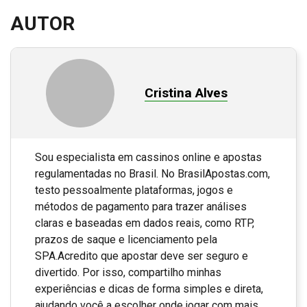
AUTOR
Cristina Alves
Sou especialista em cassinos online e apostas
regulamentadas no Brasil. No BrasilApostas.com,
testo pessoalmente plataformas, jogos e
métodos de pagamento para trazer análises
claras e baseadas em dados reais, como RTP,
prazos de saque e licenciamento pela
SPA.Acredito que apostar deve ser seguro e
divertido. Por isso, compartilho minhas
experiências e dicas de forma simples e direta,
ajudando você a escolher onde jogar com mais