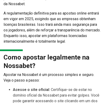
da Nossabet.
A regulamentação definitiva para as apostas online entrará
em vigor em 2025, exigindo que as empresas obtenham
licenças brasileiras. Isso trará ainda mais segurança para
os jogadores, além de reforçar a transparência do mercado.
Enquanto isso, apostar em plataformas licenciadas
internacionalmente é totalmente legal.
Como apostar legalmente na
Nossabet?
Apostar na Nossabet é um processo simples e seguro.
Veja o passo a passo:
Acesse o site oficial
: Certifique-se de estar no
domínio oficial da Nossabet para evitar golpes. Você
pode garantir acessando o site clicando em um dos