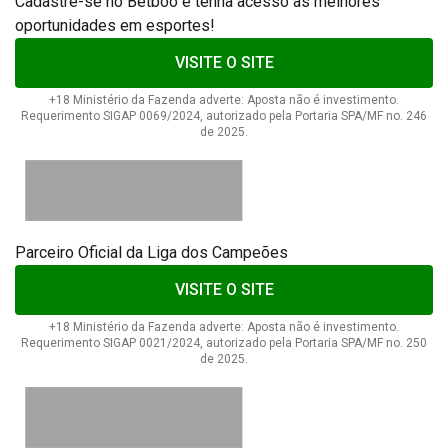
Cadastre-se no Betboo e tenha acesso às melhores
oportunidades em esportes!
VISITE O SITE
+18 Ministério da Fazenda adverte: Aposta não é investimento.
Requerimento SIGAP 0069/2024, autorizado pela Portaria SPA/MF no. 246
de 2025.
Parceiro Oficial da Liga dos Campeões
VISITE O SITE
+18 Ministério da Fazenda adverte: Aposta não é investimento.
Requerimento SIGAP 0021/2024, autorizado pela Portaria SPA/MF no. 250
de 2025.