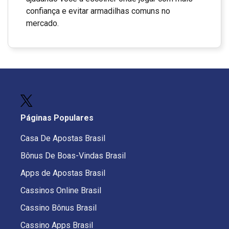
confiança e evitar armadilhas comuns no
mercado.
Páginas Populares
Casa De Apostas Brasil
Bônus De Boas-Vindas Brasil
Apps de Apostas Brasil
Cassinos Online Brasil
Cassino Bônus Brasil
Cassino Apps Brasil