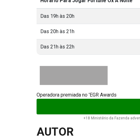
Horário Para Jogar Fortune Ox À Noite
Das 19h às 20h
Das 20h às 21h
Das 21h às 22h
Operadora premiada no 'EGR Awards
+18 Ministério da Fazenda adver
AUTOR