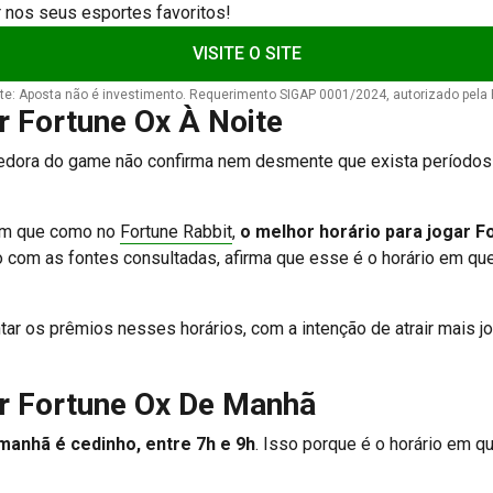
r nos seus esportes favoritos!
VISITE O SITE
te: Aposta não é investimento. Requerimento SIGAP 0001/2024, autorizado pela 
r Fortune Ox À Noite
edora do game não confirma nem desmente que exista períodos
cam que como no
Fortune Rabbit
,
o melhor horário para jogar Fo
com as fontes consultadas, afirma que esse é o horário em que
ar os prêmios nesses horários, com a intenção de atrair mais 
r Fortune Ox De Manhã
manhã é cedinho, entre 7h e 9h
. Isso porque é o horário em 