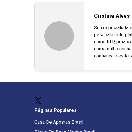
Cristina Alves
Sou especialista 
pessoalmente plat
como RTP, prazos 
compartilho minha
confiança e evita
Páginas Populares
Casa De Apostas Brasil