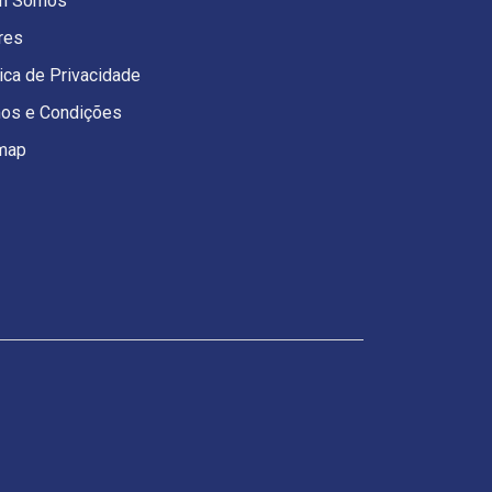
m Somos
res
tica de Privacidade
os e Condições
map