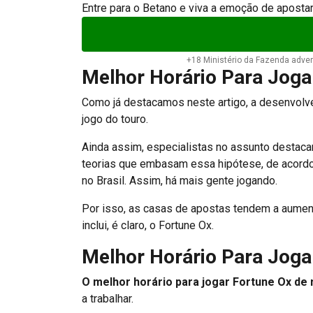
Entre para o Betano e viva a emoção de aposta
+18 Ministério da Fazenda adver
Melhor Horário Para Joga
Como já destacamos neste artigo, a desenvolv
jogo do touro.
Ainda assim, especialistas no assunto desta
teorias que embasam essa hipótese, de acordo 
no Brasil. Assim, há mais gente jogando.
Por isso, as casas de apostas tendem a aument
inclui, é claro, o Fortune Ox.
Melhor Horário Para Joga
O melhor horário para jogar Fortune Ox de 
a trabalhar.