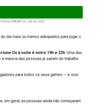
Portaria SPA/MF no. 246 de 2025.
 do dia mais ou menos adequados para jogar o
rtune Ox à noite é entre 19h e 22h
. Uma das
 a maioria das pessoas já saíram do trabalho
jogadores para todos os seus games — e isso
que, em geral, as pessoas ainda não começaram