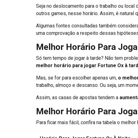
Seja no deslocamento para o trabalho ou local 
outros games, nesse horário. Assim, é natural 
Algumas fontes consultadas também considera
uma comprovação a respeito dessas hipóteses.
Melhor Horário Para Joga
Só tem tempo de jogar à tarde? Não tem probl
melhor horário para jogar Fortune Ox à tard
Mas, se for para escolher apenas um,
o melhor
trabalho, almoço e descanso. Ou seja, um mom
Assim, as casas de apostas tendem a
aument
Melhor Horário Para Joga
Para ficar mais fácil, confira na tabela o melho