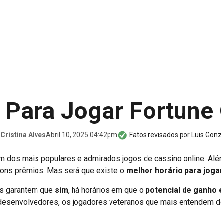
 Para Jogar Fortune
Abril 10, 2025 04:42pm
r
Cristina Alves
Fatos revisados por
Luis Gon
dos mais populares e admirados jogos de cassino online. Além d
 bons prêmios. Mas será que existe o
melhor horário para joga
as garantem que
sim
, há horários em que o
potencial de ganho
os desenvolvedores, os jogadores veteranos que mais entendem 