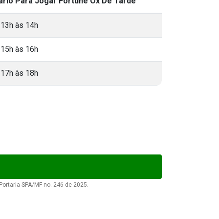
ário Para Jogar Fortune Ox De Tarde
 13h às 14h
 15h às 16h
 17h às 18h
Portaria SPA/MF no. 246 de 2025.