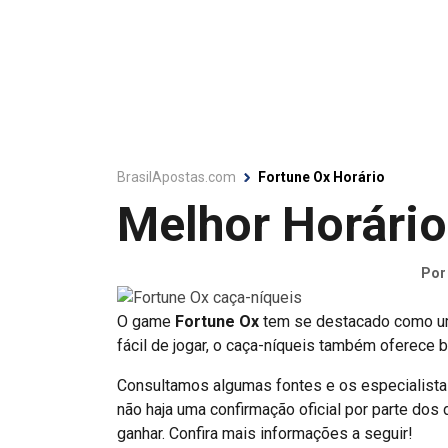
BrasilApostas.com
Fortune Ox Horário
Melhor Horário
Po
O game
Fortune Ox
tem se destacado como um 
fácil de jogar, o caça-níqueis também oferece
Consultamos algumas fontes e os especialist
não haja uma confirmação oficial por parte d
ganhar. Confira mais informações a seguir!