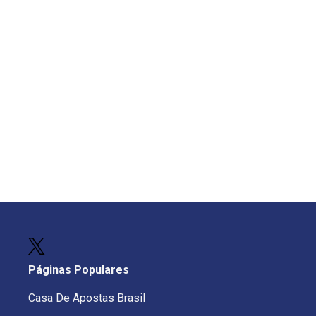
Páginas Populares
Casa De Apostas Brasil