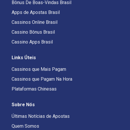
Bônus De Boas-Vindas Brasil
Apps de Apostas Brasil
Cassinos Online Brasil
Cassino Bônus Brasil
Cassino Apps Brasil
Links Úteis
Cassinos que Mais Pagam
Cassinos que Pagam Na Hora
Plataformas Chinesas
Sobre Nós
Últimas Notícias de Apostas
Quem Somos