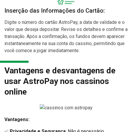
Inserção das Informações do Cartão:
Digite o número do cartão AstroPay, a data de validade e o
valor que deseja depositar. Revise os detalhes e confirme a
transação. Após a confirmação, os fundos devem aparecer
instantaneamente na sua conta do cassino, permitindo que
você comece a jogar imediatamente.
Vantagens e desvantagens de
usar AstroPay nos cassinos
online
Vantagens:
✅
Privacidade e Segurança
: Não é necessário