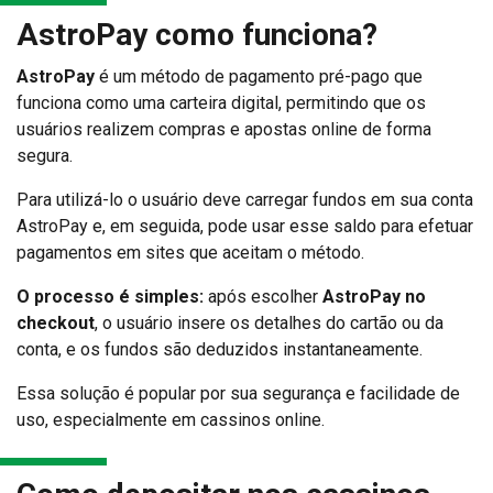
AstroPay como funciona?
AstroPay
é um método de pagamento pré-pago que
funciona como uma carteira digital, permitindo que os
usuários realizem compras e apostas online de forma
segura.
Para utilizá-lo o usuário deve carregar fundos em sua conta
AstroPay e, em seguida, pode usar esse saldo para efetuar
pagamentos em sites que aceitam o método.
O processo é simples:
após escolher
AstroPay no
checkout
, o usuário insere os detalhes do cartão ou da
conta, e os fundos são deduzidos instantaneamente.
Essa solução é popular por sua segurança e facilidade de
uso, especialmente em cassinos online.