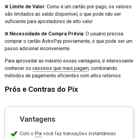
❌
Limite de Valor
: Como é um cartão pré-pago, os valores
são limitados ao saldo disponível, o que pode não ser
suficiente para apostadores de alto valor.
❌
Necessidade de Compra Prévia
: O usuário precisa
comprar o cartão AstroPay previamente, o que pode ser um
passo adicional inconveniente.
Para aproveitar ao máximo essas vantagens, é interessante
conhecer os
cassinos que mais pagam
, combinando
métodos de pagamento eficientes com altos retornos.
Prós e Contras do Pix
Vantagens
Com o
Pix
você faz transações instantâneas