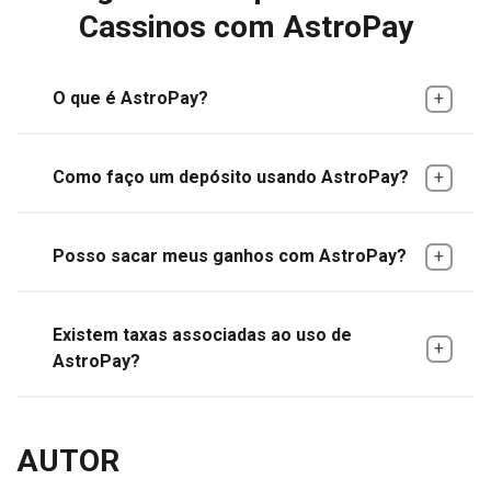
Cassinos com AstroPay
O que é AstroPay?
Como faço um depósito usando AstroPay?
Posso sacar meus ganhos com AstroPay?
Existem taxas associadas ao uso de
AstroPay?
AUTOR