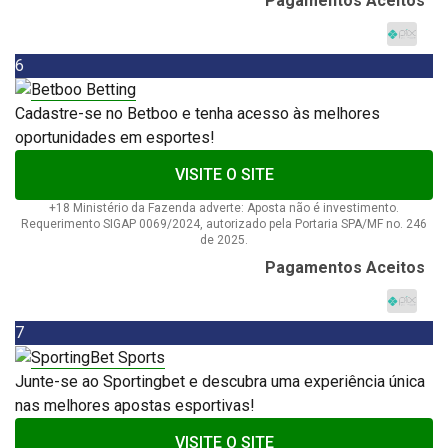
Pagamentos Aceitos
6
Cadastre-se no Betboo e tenha acesso às melhores
oportunidades em esportes!
VISITE O SITE
+18 Ministério da Fazenda adverte: Aposta não é investimento.
Requerimento SIGAP 0069/2024, autorizado pela Portaria SPA/MF no. 246
de 2025.
Pagamentos Aceitos
7
Junte-se ao Sportingbet e descubra uma experiência única
nas melhores apostas esportivas!
VISITE O SITE