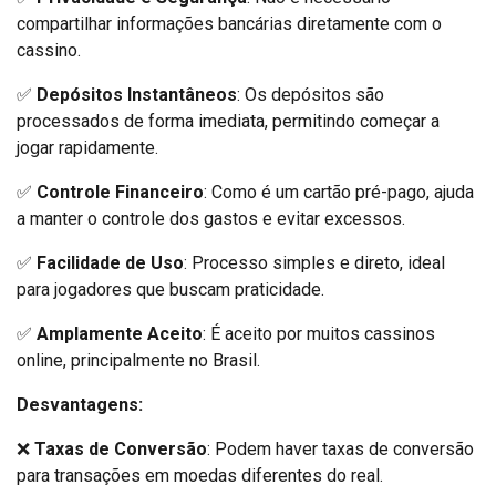
compartilhar informações bancárias diretamente com o
cassino.
✅
Depósitos Instantâneos
: Os depósitos são
processados de forma imediata, permitindo começar a
jogar rapidamente.
✅
Controle Financeiro
: Como é um cartão pré-pago, ajuda
a manter o controle dos gastos e evitar excessos.
✅
Facilidade de Uso
: Processo simples e direto, ideal
para jogadores que buscam praticidade.
✅
Amplamente Aceito
: É aceito por muitos cassinos
online, principalmente no Brasil.
Desvantagens:
❌
Taxas de Conversão
: Podem haver taxas de conversão
para transações em moedas diferentes do real.