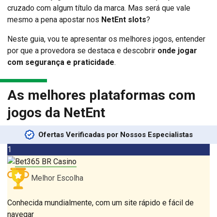
cruzado com algum título da marca. Mas será que vale
mesmo a pena apostar nos
NetEnt slots
?
Neste guia, vou te apresentar os melhores jogos, entender
por que a provedora se destaca e descobrir
onde jogar
com segurança e praticidade
.
As melhores plataformas com
jogos da NetEnt
Ofertas Verificadas por Nossos Especialistas
1
Melhor Escolha
Conhecida mundialmente, com um site rápido e fácil de
navegar