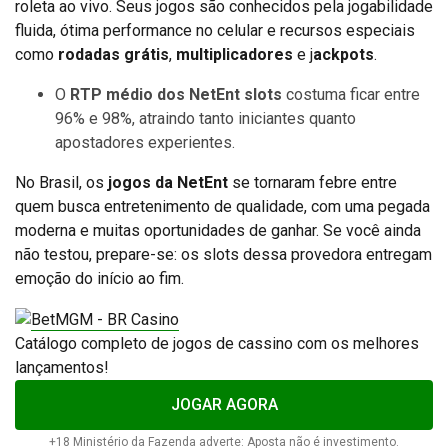
roleta ao vivo. Seus jogos são conhecidos pela jogabilidade
fluida, ótima performance no celular e recursos especiais
como
rodadas grátis
,
multiplicadores
e j
ackpots
.
O
RTP médio dos NetEnt slots
costuma ficar entre
96% e 98%, atraindo tanto iniciantes quanto
apostadores experientes.
No Brasil, os
jogos da NetEnt
se tornaram febre entre
quem busca entretenimento de qualidade, com uma pegada
moderna e muitas oportunidades de ganhar. Se você ainda
não testou, prepare-se: os slots dessa provedora entregam
emoção do início ao fim.
Catálogo completo de jogos de cassino com os melhores
lançamentos!
JOGAR AGORA
+18 Ministério da Fazenda adverte: Aposta não é investimento.