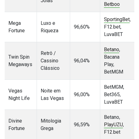
Joias
Betboo
SportingBet
,
Mega
Luxo e
96,60%
F12.bet,
Fortune
Riqueza
LuvaBET
Betano
,
Retrô /
Twin Spin
Bacana
Cassino
96,04%
Megaways
Play,
Clássico
BetMGM
BetMGM,
Vegas
Noite em
96,00%
Bet365,
Night Life
Las Vegas
LuvaBET
Betano,
Divine
Mitologia
96,59%
PlayUZU
,
Fortune
Grega
F12.bet