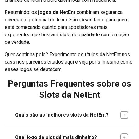
Resumindo: os
jogos da NetEnt
combinam segurança,
diversão e potencial de lucro. São ideais tanto para quem
está começando quanto para apostadores mais
experientes que buscam slots de qualidade com emoção
de verdade.
Quer sentir na pele? Experimente os títulos da NetEnt nos
cassinos parceiros citados aqui e veja por si mesmo como
esses jogos se destacam.
Perguntas Frequentes sobre os
Slots da NetEnt
Quais são as melhores slots da NetEnt?
Qual jogo de slot dá mais dinheiro?