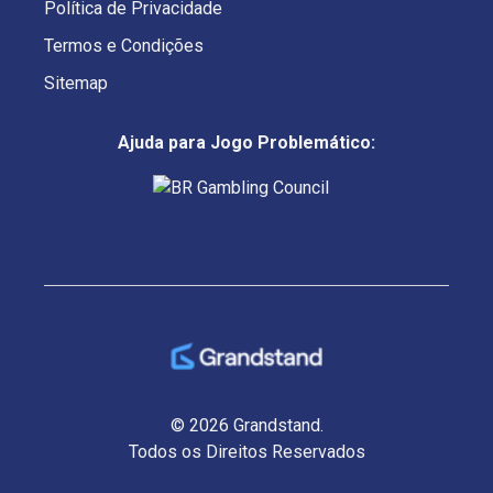
Autores
Política de Privacidade
Termos e Condições
Sitemap
Ajuda para Jogo Problemático:
© 2026 Grandstand.
Todos os Direitos Reservados