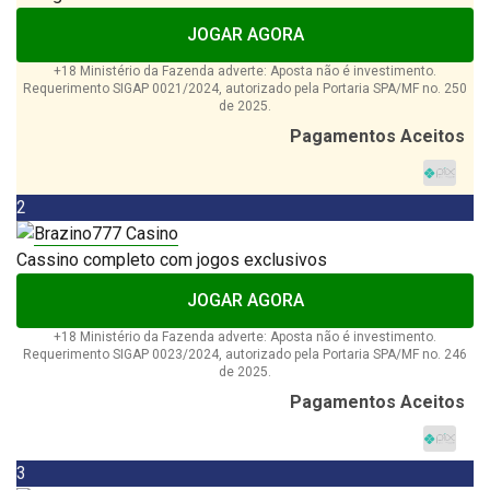
JOGAR AGORA
+18 Ministério da Fazenda adverte: Aposta não é investimento.
Requerimento SIGAP 0021/2024, autorizado pela Portaria SPA/MF no. 250
de 2025.
Pagamentos Aceitos
2
Cassino completo com jogos exclusivos
JOGAR AGORA
+18 Ministério da Fazenda adverte: Aposta não é investimento.
Requerimento SIGAP 0023/2024, autorizado pela Portaria SPA/MF no. 246
de 2025.
Pagamentos Aceitos
3