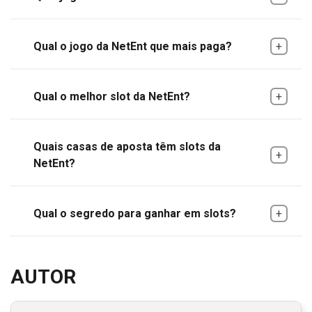
Qual o jogo da NetEnt que mais paga?
Qual o melhor slot da NetEnt?
Quais casas de aposta têm slots da
NetEnt?
Qual o segredo para ganhar em slots?
AUTOR