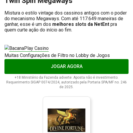
Twin Spin Megaways
Mistura o estilo vintage dos cassinos antigos com o poder
do mecanismo Megaways. Com até 117.649 maneiras de
ganhar, esse é um dos
melhores slots da NetEnt
pra
quem curte ação do início ao fim.
Muitas Configurações de Filtro no Lobby de Jogos
JOGAR AGORA
+18 Ministério da Fazenda adverte: Aposta não é investimento.
Requerimento SIGAP 0074/2024, autorizado pela Portaria SPA/MF no. 246
de 2025.