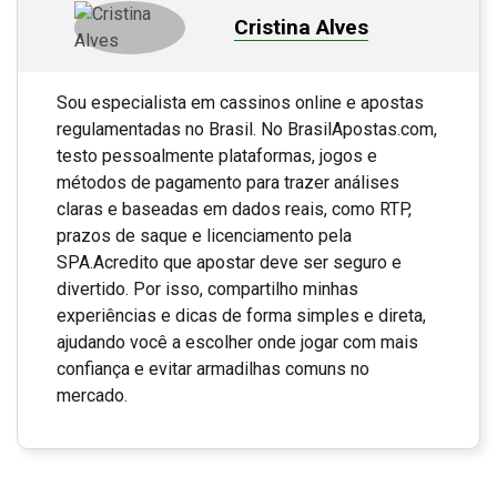
Cristina Alves
Sou especialista em cassinos online e apostas
regulamentadas no Brasil. No BrasilApostas.com,
testo pessoalmente plataformas, jogos e
métodos de pagamento para trazer análises
claras e baseadas em dados reais, como RTP,
prazos de saque e licenciamento pela
SPA.Acredito que apostar deve ser seguro e
divertido. Por isso, compartilho minhas
experiências e dicas de forma simples e direta,
ajudando você a escolher onde jogar com mais
confiança e evitar armadilhas comuns no
mercado.