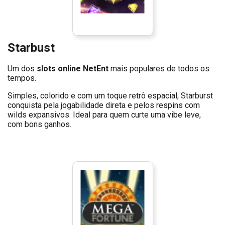
Starbust
Um dos
slots online NetEnt
mais populares de todos os
tempos.
Simples, colorido e com um toque retrô espacial, Starburst
conquista pela jogabilidade direta e pelos respins com
wilds expansivos. Ideal para quem curte uma vibe leve,
com bons ganhos.