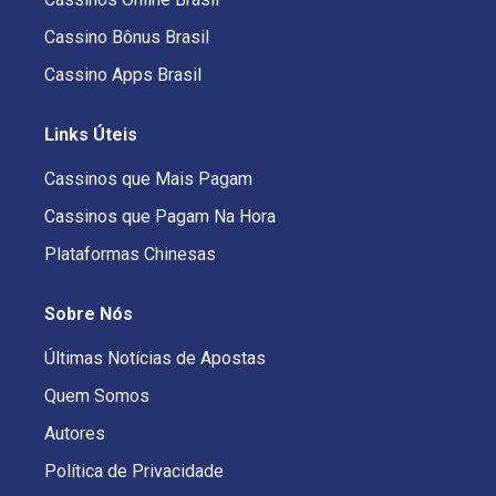
Cassino Bônus Brasil
Cassino Apps Brasil
Links Úteis
Cassinos que Mais Pagam
Cassinos que Pagam Na Hora
Plataformas Chinesas
Sobre Nós
Últimas Notícias de Apostas
Quem Somos
Autores
Política de Privacidade