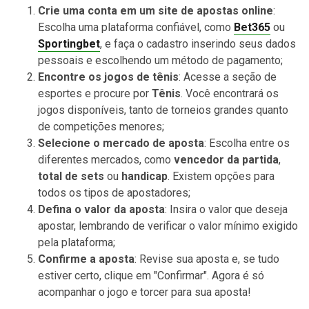
Crie uma conta em um site de apostas online
:
Escolha uma plataforma confiável, como
Bet365
ou
Sportingbet
, e faça o cadastro inserindo seus dados
pessoais e escolhendo um método de pagamento;
Encontre os jogos de tênis
: Acesse a seção de
esportes e procure por
Tênis
. Você encontrará os
jogos disponíveis, tanto de torneios grandes quanto
de competições menores;
Selecione o mercado de aposta
: Escolha entre os
diferentes mercados, como
vencedor da partida
,
total de sets
ou
handicap
. Existem opções para
todos os tipos de apostadores;
Defina o valor da aposta
: Insira o valor que deseja
apostar, lembrando de verificar o valor mínimo exigido
pela plataforma;
Confirme a aposta
: Revise sua aposta e, se tudo
estiver certo, clique em "Confirmar". Agora é só
acompanhar o jogo e torcer para sua aposta!