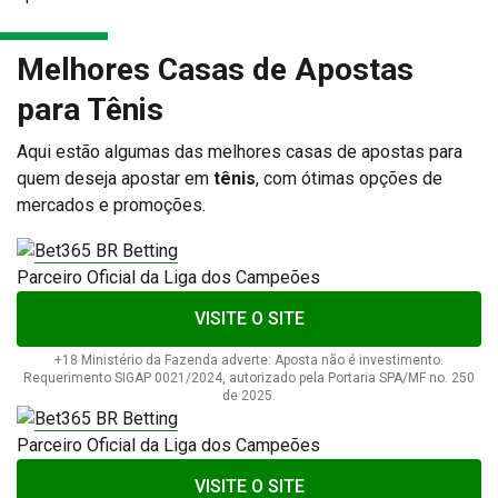
Melhores Casas de Apostas
para Tênis
Aqui estão algumas das melhores casas de apostas para
quem deseja apostar em
tênis
, com ótimas opções de
mercados e promoções.
Parceiro Oficial da Liga dos Campeões
VISITE O SITE
+18 Ministério da Fazenda adverte: Aposta não é investimento.
Requerimento SIGAP 0021/2024, autorizado pela Portaria SPA/MF no. 250
de 2025.
Parceiro Oficial da Liga dos Campeões
VISITE O SITE