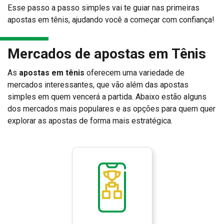
Esse passo a passo simples vai te guiar nas primeiras
apostas em tênis, ajudando você a começar com confiança!
Mercados de apostas em Tênis
As
apostas em tênis
oferecem uma variedade de
mercados interessantes, que vão além das apostas
simples em quem vencerá a partida. Abaixo estão alguns
dos mercados mais populares e as opções para quem quer
explorar as apostas de forma mais estratégica.