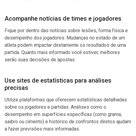
Acompanhe notícias de times e jogadores
Fique por dentro das notícias sobre lesões, forma física e
desempenho dos jogadores. Mudanças no estado de um
atleta podem impactar diretamente os resultados de uma
partida. Quanto mais informado você estiver, melhores
serão suas decisões de apostas.
Use sites de estatísticas para análises
precisas
Utilize plataformas que oferecem estatísticas detalhadas
sobre os jogadores e partidas. Análises como o
desempenho em superfícies específicas (como grama,
saibro ou cimento) e histórico de confrontos diretos ajudam
a fazer previsões mais informadas.