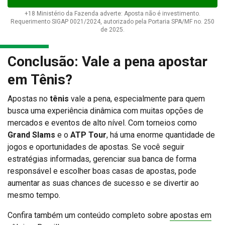
+18 Ministério da Fazenda adverte: Aposta não é investimento.
Requerimento SIGAP 0021/2024, autorizado pela Portaria SPA/MF no. 250
de 2025.
Conclusão: Vale a pena apostar
em Tênis?
Apostas no
tênis
vale a pena, especialmente para quem
busca uma experiência dinâmica com muitas opções de
mercados e eventos de alto nível. Com torneios como
Grand Slams
e o
ATP Tour
, há uma enorme quantidade de
jogos e oportunidades de apostas. Se você seguir
estratégias informadas, gerenciar sua banca de forma
responsável e escolher boas casas de apostas, pode
aumentar as suas chances de sucesso e se divertir ao
mesmo tempo.
Confira também um conteúdo completo sobre
apostas em