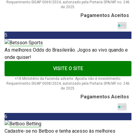
Requerimento SIGAP 0069/2024, autorizado pela Portaria SPA/MF no. 246
de 2025.
Pagamentos Aceitos
5
As melhores Odds do Brasileirão. Jogos ao vivo quando e
onde quiser!
VISITE O SITE
+18 Ministério da Fazenda adverte: Aposta não é investimento.
Requerimento SIGAP 0008/2024, autorizado pela Portaria SPA/MF no. 246
de 2025.
Pagamentos Aceitos
6
Cadastre-se no Betboo e tenha acesso às melhores