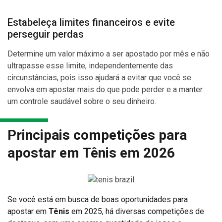
Estabeleça limites financeiros e evite
perseguir perdas
Determine um valor máximo a ser apostado por mês e não
ultrapasse esse limite, independentemente das
circunstâncias, pois isso ajudará a evitar que você se
envolva em apostar mais do que pode perder e a manter
um controle saudável sobre o seu dinheiro.
Principais competições para
apostar em Tênis em 2026
Se você está em busca de boas oportunidades para
apostar em
Tênis
em 2025, há diversas competições de