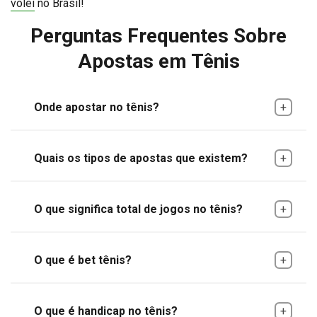
vôlei
no Brasil!
Perguntas Frequentes Sobre
Apostas em Tênis
Onde apostar no tênis?
Quais os tipos de apostas que existem?
O que significa total de jogos no tênis?
O que é bet tênis?
O que é handicap no tênis?