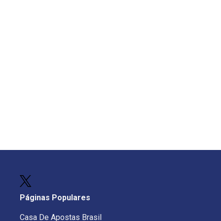
Páginas Populares
Casa De Apostas Brasil