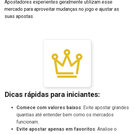
Apostadores experientes geralmente utilizam esse
mercado para aproveitar mudanças no jogo e ajustar as
suas apostas.
Dicas rápidas para iniciantes:
Comece com valores baixos
: Evite apostar grandes
quantias até entender bem como os mercados
funcionam.
Evite apostar apenas em favoritos
: Analise o