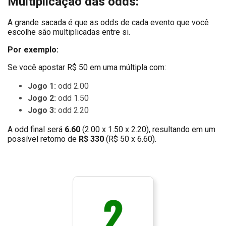
Multiplicação das odds:
A grande sacada é que as odds de cada evento que você
escolhe são multiplicadas entre si.
Por exemplo:
Se você apostar R$ 50 em uma múltipla com:
Jogo 1:
odd 2.00
Jogo 2:
odd 1.50
Jogo 3:
odd 2.20
A odd final será
6.60
(2.00 x 1.50 x 2.20), resultando em um
possível retorno de
R$ 330
(R$ 50 x 6.60).