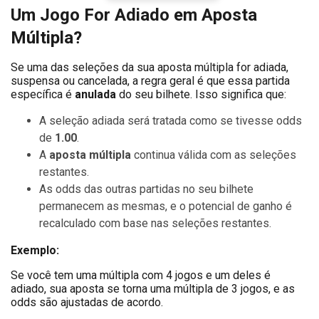
Um Jogo For Adiado em Aposta
Múltipla?
Se uma das seleções da sua aposta múltipla for adiada,
suspensa ou cancelada, a regra geral é que essa partida
específica é
anulada
do seu bilhete. Isso significa que:
A seleção adiada será tratada como se tivesse odds
de
1.00
.
A
aposta múltipla
continua válida com as seleções
restantes.
As odds das outras partidas no seu bilhete
permanecem as mesmas, e o potencial de ganho é
recalculado com base nas seleções restantes.
Exemplo:
Se você tem uma múltipla com 4 jogos e um deles é
adiado, sua aposta se torna uma múltipla de 3 jogos, e as
odds são ajustadas de acordo.