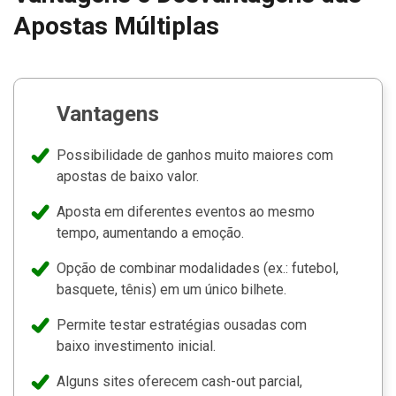
Apostas Múltiplas
Vantagens
Possibilidade de ganhos muito maiores com
apostas de baixo valor.
Aposta em diferentes eventos ao mesmo
tempo, aumentando a emoção.
Opção de combinar modalidades (ex.: futebol,
basquete, tênis) em um único bilhete.
Permite testar estratégias ousadas com
baixo investimento inicial.
Alguns sites oferecem cash-out parcial,