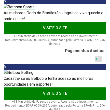
5
As melhores Odds do Brasileirão. Jogos ao vivo quando e
onde quiser!
VISITE O SITE
+18 Ministério da Fazenda adverte: Aposta não é investimento.
Requerimento SIGAP 0008/2024, autorizado pela Portaria SPA/MF no. 246
de 2025.
Pagamentos Aceitos
6
Cadastre-se no Betboo e tenha acesso às melhores
oportunidades em esportes!
VISITE O SITE
+18 Ministério da Fazenda adverte: Aposta não é investimento.
Requerimento SIGAP 0069/2024, autorizado pela Portaria SPA/MF no. 246
de 2025.