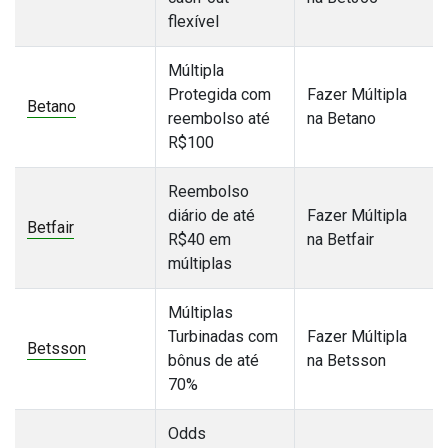
flexível
Múltipla
Protegida com
Fazer Múltipla
Betano
reembolso até
na Betano
R$100
Reembolso
diário de até
Fazer Múltipla
Betfair
R$40 em
na Betfair
múltiplas
Múltiplas
Turbinadas com
Fazer Múltipla
Betsson
bônus de até
na Betsson
70%
Odds