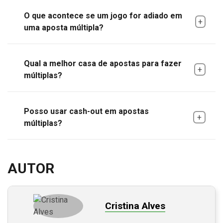
O que acontece se um jogo for adiado em
uma aposta múltipla?
Qual a melhor casa de apostas para fazer
múltiplas?
Posso usar cash-out em apostas
múltiplas?
AUTOR
Cristina Alves