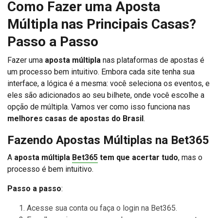
Como Fazer uma Aposta
Múltipla nas Principais Casas?
Passo a Passo
Fazer uma
aposta múltipla
nas plataformas de apostas é
um processo bem intuitivo. Embora cada site tenha sua
interface, a lógica é a mesma: você seleciona os eventos, e
eles são adicionados ao seu bilhete, onde você escolhe a
opção de múltipla. Vamos ver como isso funciona nas
melhores casas de apostas do Brasil
.
Fazendo Apostas Múltiplas na Bet365
A
aposta múltipla
Bet365
tem que acertar tudo
, mas o
processo é bem intuitivo.
Passo a passo
:
Acesse sua conta ou faça o login na Bet365.