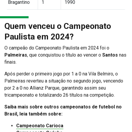
Bragantino
1
1990
Quem venceu o Campeonato
Paulista em 2024?
O campeão do Campeonato Paulista em 2024 foi o
Palmeiras
, que conquistou o título ao vencer o
Santos
nas
finais.
Após perder o primeiro jogo por 1 a 0 na Vila Belmiro, o
Palmeiras reverteu a situação no segundo jogo, vencendo
por 2 a 0 no Allianz Parque, garantindo assim seu
tricampeonato e totalizando 26 títulos na competição.
Saiba mais sobre outros campeonatos de futebol no
Brasil, leia também sobre:
Campeonato Carioca