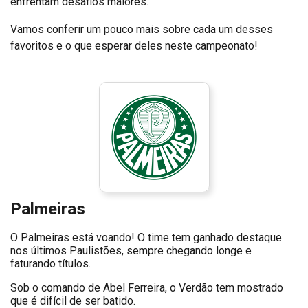
enfrentam desafios maiores.
Vamos conferir um pouco mais sobre cada um desses
favoritos e o que esperar deles neste campeonato!
Palmeiras
O Palmeiras está voando! O time tem ganhado destaque
nos últimos Paulistões, sempre chegando longe e
faturando títulos.
Sob o comando de Abel Ferreira, o Verdão tem mostrado
que é difícil de ser batido.