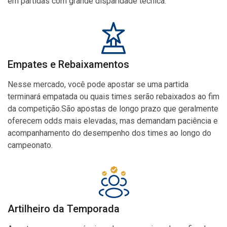
em partidas com grande disparidade técnica.
Empates e Rebaixamentos
Nesse mercado, você pode apostar se uma partida
terminará empatada ou quais times serão rebaixados ao fim
da competição.São apostas de longo prazo que geralmente
oferecem odds mais elevadas, mas demandam paciência e
acompanhamento do desempenho dos times ao longo do
campeonato.
Artilheiro da Temporada