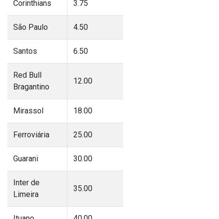
Corinthians
3.75
São Paulo
4.50
Santos
6.50
Red Bull
12.00
Bragantino
Mirassol
18.00
Ferroviária
25.00
Guarani
30.00
Inter de
35.00
Limeira
Ituano
40.00