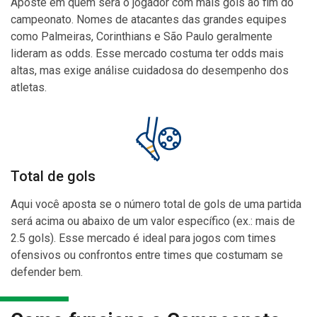
Aposte em quem será o jogador com mais gols ao fim do
campeonato. Nomes de atacantes das grandes equipes
como Palmeiras, Corinthians e São Paulo geralmente
lideram as odds. Esse mercado costuma ter odds mais
altas, mas exige análise cuidadosa do desempenho dos
atletas.
Total de gols
Aqui você aposta se o número total de gols de uma partida
será acima ou abaixo de um valor específico (ex.: mais de
2.5 gols). Esse mercado é ideal para jogos com times
ofensivos ou confrontos entre times que costumam se
defender bem.