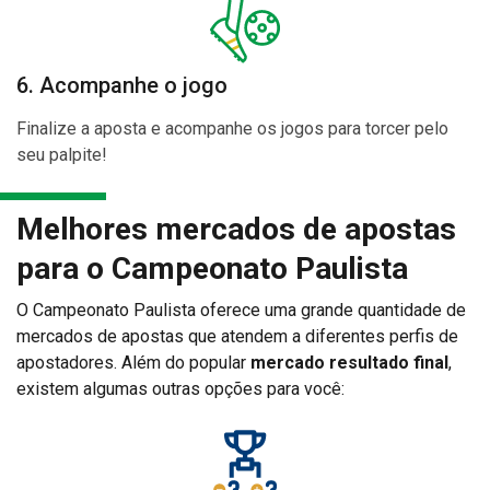
6. Acompanhe o jogo
Finalize a aposta e acompanhe os jogos para torcer pelo
seu palpite!
Melhores mercados de apostas
para o Campeonato Paulista
O Campeonato Paulista oferece uma grande quantidade de
mercados de apostas que atendem a diferentes perfis de
apostadores. Além do popular
mercado resultado final
,
existem algumas outras opções para você: