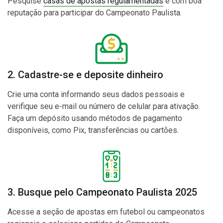
Pesquise
casas de apostas regulamentadas
e com boa
reputação para participar do Campeonato Paulista.
2. Cadastre-se e deposite dinheiro
Crie uma conta informando seus dados pessoais e
verifique seu e-mail ou número de celular para ativação.
Faça um depósito usando métodos de pagamento
disponíveis, como Pix, transferências ou cartões.
3. Busque pelo Campeonato Paulista 2025
Acesse a seção de apostas em futebol ou campeonatos