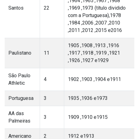
,1964 ,1965 ,1967 ,1968
Santos
22
,1969 ,1973 (título dividido
com a Portuguesa),1978
,1984 ,2006 ,2007 ,2010
,2011 ,2012 ,2015 e2016
1905 ,1908 ,1913 ,1916
Paulistano
11
,1917 ,1918 ,1919 ,1921
,1926 ,1927 e1929
São Paulo
4
1902 ,1903 ,1904 e1911
Athletic
Portuguesa
3
1935 ,1936 e1973
AA das
3
1909 ,1910 e1915
Palmeiras
Americano
2
1912 e1913