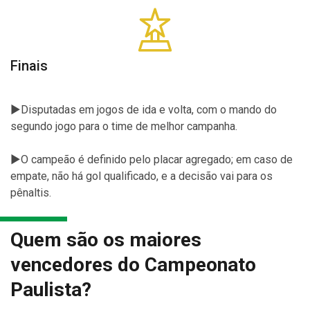
Finais
▶Disputadas em jogos de ida e volta, com o mando do
segundo jogo para o time de melhor campanha.
▶O campeão é definido pelo placar agregado; em caso de
empate, não há gol qualificado, e a decisão vai para os
pênaltis.
Quem são os maiores
vencedores do Campeonato
Paulista?