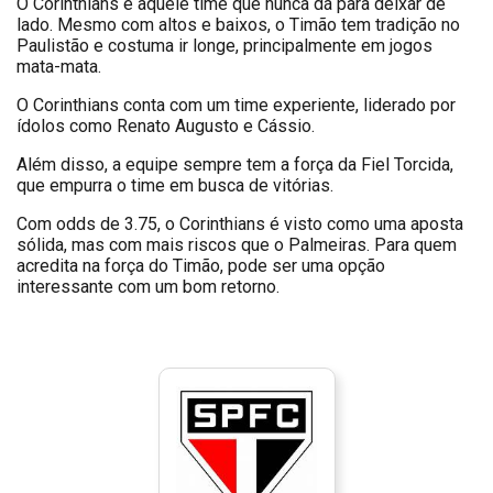
O Corinthians é aquele time que nunca dá para deixar de
lado. Mesmo com altos e baixos, o Timão tem tradição no
Paulistão e costuma ir longe, principalmente em jogos
mata-mata.
O Corinthians conta com um time experiente, liderado por
ídolos como Renato Augusto e Cássio.
Além disso, a equipe sempre tem a força da Fiel Torcida,
que empurra o time em busca de vitórias.
Com odds de 3.75, o Corinthians é visto como uma aposta
sólida, mas com mais riscos que o Palmeiras. Para quem
acredita na força do Timão, pode ser uma opção
interessante com um bom retorno.