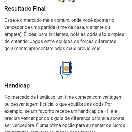
Resultado Final
Esse é o mercado mais comum, onde você aposta no
vencedor de uma partida (time da casa, visitante ou
empate). É ideal para iniciantes, pois as odds são simples
de entender.Jogos entre equipes de forças diferentes
geralmente apresentam odds mais previsíveis.
Handicap
No mercado de handicap, um time começa com vantagem
ou desvantagem fictícia, o que equilibra as odds.Por
exemplo, se um favorito recebe um handicap de -1, ele
precisa vencer por dois gols de diferença para sua aposta
ser vencedora. É uma ótima opção para aumentar os lucros